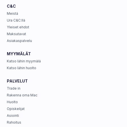
C&C
Meistä
Ura C&C:llä
Yleiset ehdot
Maksutavat
Asiakaspalvelu
MYYMÄLÄT
Katso lähin myymälä
Katso lähin huolto
PALVELUT
Trade in
Rakenna oma Mac
Huolto
Opiskelijat
Asiointi
Rahoitus