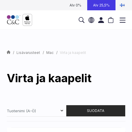
Alv 0%
Alv 25,5%
Lisävarusteet
Mac
Virta ja kaapelit
Virta ja kaapelit
Tuotenimi (A-Ö)
SUODATA