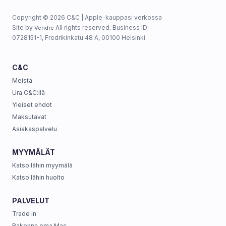
Copyright © 2026 C&C | Apple-kauppasi verkossa
Site by
All rights reserved. Business ID:
Vendre
0728151-1, Fredrikinkatu 48 A, 00100 Helsinki
C&C
Meistä
Ura C&C:llä
Yleiset ehdot
Maksutavat
Asiakaspalvelu
MYYMÄLÄT
Katso lähin myymälä
Katso lähin huolto
PALVELUT
Trade in
Rakenna oma Mac