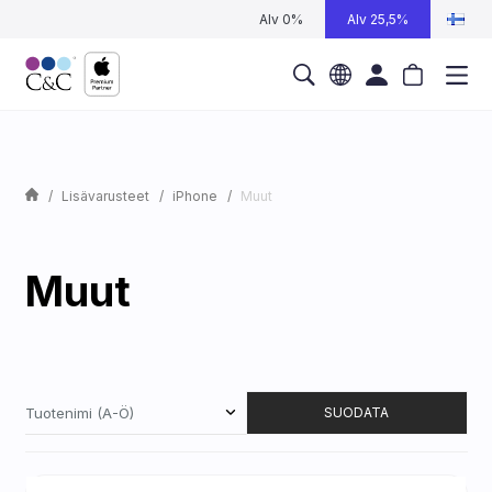
Alv 0%
Alv 25,5%
Lisävarusteet
iPhone
Muut
Muut
Tuotenimi (A-Ö)
SUODATA