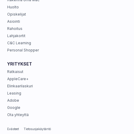
Huolto
Opiskelijat
Asiointi
Rahoitus
Lahjakortit
C&C Learning
Personal Shopper
YRITYKSET
Ratkaisut
AppleCare+
Elinkaarilaskuri
Leasing
Adobe
Google
Ota yhteyttä
Evästeet
Tietosuojakäytäntö