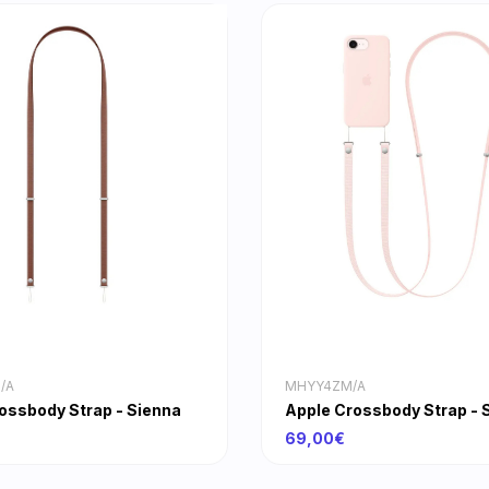
/A
MHYY4ZM/A
ossbody Strap - Sienna
Apple Crossbody Strap - S
69,00€