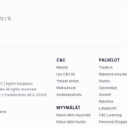
12 / 15
C&C
PALVELUT
Meistä
Trade in
Ura C&C:llä
Rakenna oma M
Yleiset ehdot
Huolto
C | Apple-kauppasi
Maksutavat
Opiskelijat
All rights reserved.
dre
Asiakaspalvelu
Asiointi
1, Fredrikinkatu 48 A, 00100
Rahoitus
MYYMÄLÄT
Lahjakortit
täntö
Katso lähin myymälä
C&C Learning
Katso lähin huolto
Personal Shoppe