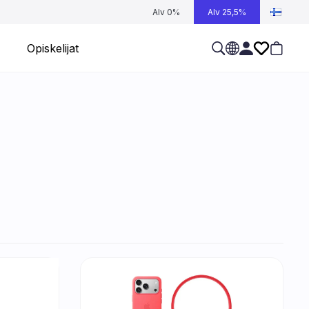
Alv 0%
Alv 25,5%
Opiskelijat