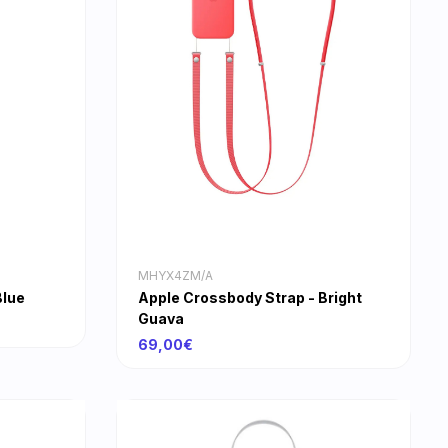
MHYX4ZM/A
Blue
Apple Crossbody Strap - Bright
Guava
69,00€