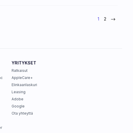
1
2
YRITYKSET
Ratkaisut
ac
AppleCare+
Elinkaarilaskuri
Leasing
Adobe
Google
Ota yhteyttä
r