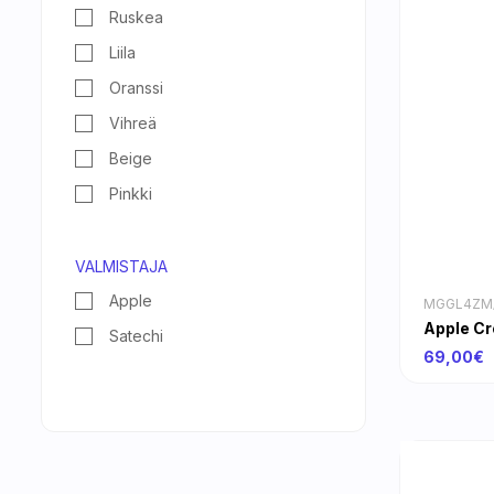
Ruskea
Liila
Oranssi
Vihreä
Beige
Pinkki
VALMISTAJA
Apple
MGGL4ZM
Apple Cr
Satechi
69,00€