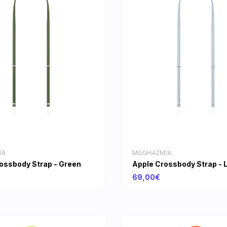
/A
MGGH4ZM/A
ossbody Strap - Green
Apple Crossbody Strap - L
69,00€