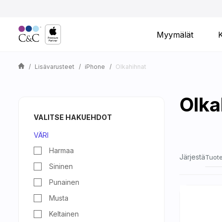
Myymälät
Lisävarusteet
iPhone
Olkahihnat
Olka
VALITSE HAKUEHDOT
VÄRI
Harmaa
Järjestä
Tuote
Sininen
Punainen
Musta
Keltainen