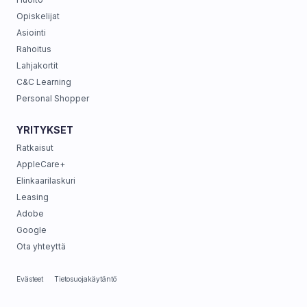
Opiskelijat
Asiointi
Rahoitus
Lahjakortit
C&C Learning
Personal Shopper
YRITYKSET
Ratkaisut
AppleCare+
Elinkaarilaskuri
Leasing
Adobe
Google
Ota yhteyttä
Evästeet
Tietosuojakäytäntö