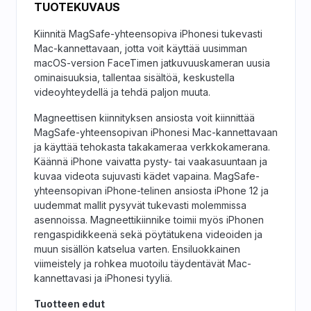
TUOTEKUVAUS
Kiinnitä MagSafe-yhteensopiva iPhonesi tukevasti
Mac-kannettavaan, jotta voit käyttää uusimman
macOS-version FaceTimen jatkuvuuskameran uusia
ominaisuuksia, tallentaa sisältöä, keskustella
videoyhteydellä ja tehdä paljon muuta.
Magneettisen kiinnityksen ansiosta voit kiinnittää
MagSafe-yhteensopivan iPhonesi Mac-kannettavaan
ja käyttää tehokasta takakameraa verkkokamerana.
Käännä iPhone vaivatta pysty- tai vaakasuuntaan ja
kuvaa videota sujuvasti kädet vapaina. MagSafe-
yhteensopivan iPhone-telinen ansiosta iPhone 12 ja
uudemmat mallit pysyvät tukevasti molemmissa
asennoissa. Magneettikiinnike toimii myös iPhonen
rengaspidikkeenä sekä pöytätukena videoiden ja
muun sisällön katselua varten. Ensiluokkainen
viimeistely ja rohkea muotoilu täydentävät Mac-
kannettavasi ja iPhonesi tyyliä.
Tuotteen edut