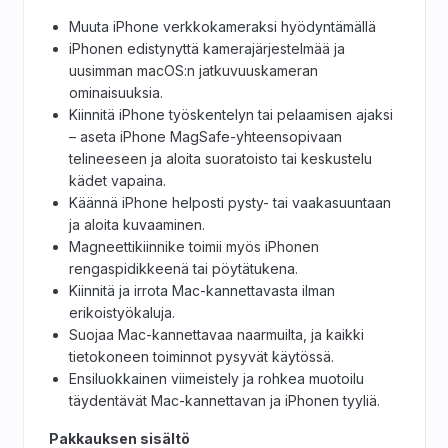
Muuta iPhone verkkokameraksi hyödyntämällä
iPhonen edistynyttä kamerajärjestelmää ja
uusimman macOS:n jatkuvuuskameran
ominaisuuksia.
Kiinnitä iPhone työskentelyn tai pelaamisen ajaksi
– aseta iPhone MagSafe-yhteensopivaan
telineeseen ja aloita suoratoisto tai keskustelu
kädet vapaina.
Käännä iPhone helposti pysty- tai vaakasuuntaan
ja aloita kuvaaminen.
Magneettikiinnike toimii myös iPhonen
rengaspidikkeenä tai pöytätukena.
Kiinnitä ja irrota Mac-kannettavasta ilman
erikoistyökaluja.
Suojaa Mac-kannettavaa naarmuilta, ja kaikki
tietokoneen toiminnot pysyvät käytössä.
Ensiluokkainen viimeistely ja rohkea muotoilu
täydentävät Mac-kannettavan ja iPhonen tyyliä.
Pakkauksen sisältö