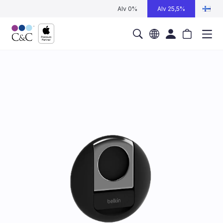
Alv 0%
Alv 25,5%