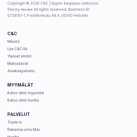
Copyright © 2026 C&C | Apple-kauppasi verkossa
Site by
All rights reserved. Business ID:
Vendre
0728151-1, Fredrikinkatu 48 A, 00100 Helsinki
C&C
Meistä
Ura C&C:llä
Yleiset ehdot
Maksutavat
Asiakaspalvelu
MYYMÄLÄT
Katso lähin myymälä
Katso lähin huolto
PALVELUT
Trade in
Rakenna oma Mac
Huolto