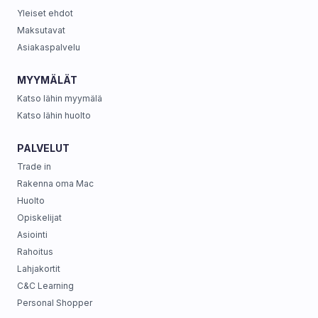
Yleiset ehdot
Maksutavat
Asiakaspalvelu
MYYMÄLÄT
Katso lähin myymälä
Katso lähin huolto
PALVELUT
Trade in
Rakenna oma Mac
Huolto
Opiskelijat
Asiointi
Rahoitus
Lahjakortit
C&C Learning
Personal Shopper