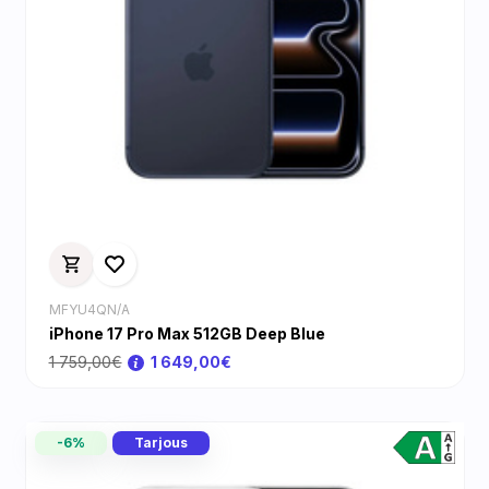
MFYU4QN/A
iPhone 17 Pro Max 512GB Deep Blue
1 759,00€
1 649,00€
-6%
Tarjous