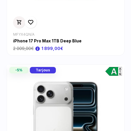
MFYX4QN/A
iPhone 17 Pro Max 1TB Deep Blue
2 009,00€
1 899,00€
-5%
Tarjous