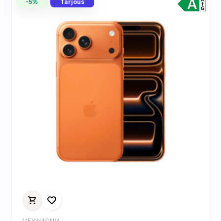
-5%
Tarjous
MFYW4QN/A