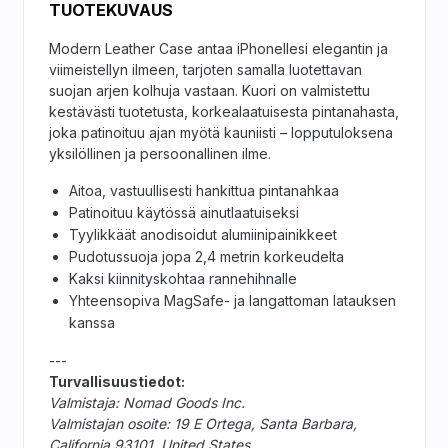
TUOTEKUVAUS
Modern Leather Case antaa iPhonellesi elegantin ja
viimeistellyn ilmeen, tarjoten samalla luotettavan
suojan arjen kolhuja vastaan. Kuori on valmistettu
kestävästi tuotetusta, korkealaatuisesta pintanahasta,
joka patinoituu ajan myötä kauniisti – lopputuloksena
yksilöllinen ja persoonallinen ilme.
Aitoa, vastuullisesti hankittua pintanahkaa
Patinoituu käytössä ainutlaatuiseksi
Tyylikkäät anodisoidut alumiinipainikkeet
Pudotussuoja jopa 2,4 metrin korkeudelta
Kaksi kiinnityskohtaa rannehihnalle
Yhteensopiva MagSafe- ja langattoman latauksen
kanssa
---
Turvallisuustiedot:
Valmistaja: Nomad Goods Inc.
Valmistajan osoite: 19 E Ortega, Santa Barbara,
California 93101, United States