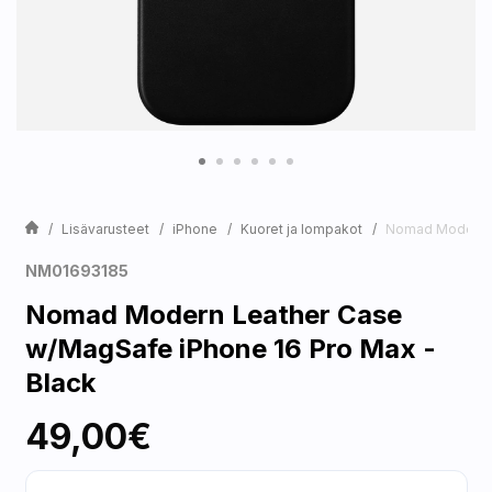
Lisävarusteet
iPhone
Kuoret ja lompakot
Nomad Modern L
NM01693185
Nomad Modern Leather Case
w/MagSafe iPhone 16 Pro Max -
Black
49,00€