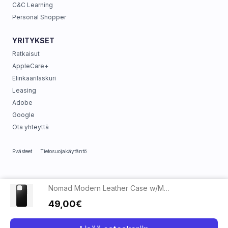
C&C Learning
Personal Shopper
YRITYKSET
Ratkaisut
AppleCare+
Elinkaarilaskuri
Leasing
Adobe
Google
Ota yhteyttä
Evästeet
Tietosuojakäytäntö
Nomad Modern Leather Case w/MagSafe iPhone 16 Pro Max - Black
49,00€