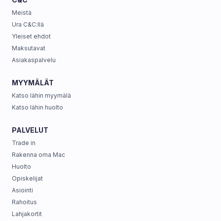
Meistä
Ura C&C:llä
Yleiset ehdot
Maksutavat
Asiakaspalvelu
MYYMÄLÄT
Katso lähin myymälä
Katso lähin huolto
PALVELUT
Trade in
Rakenna oma Mac
Huolto
Opiskelijat
Asiointi
Rahoitus
Lahjakortit