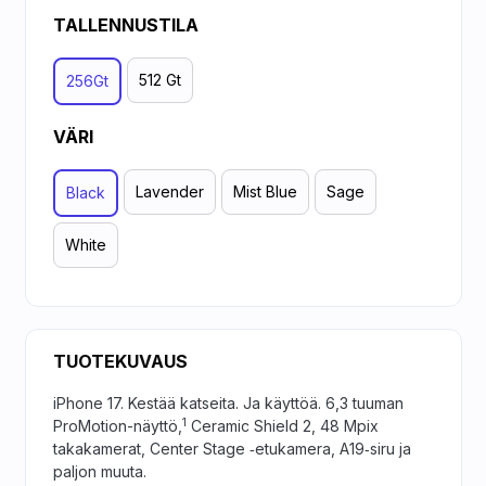
TALLENNUSTILA
512 Gt
256Gt
VÄRI
Lavender
Mist Blue
Sage
Black
White
TUOTEKUVAUS
iPhone 17. Kestää katseita. Ja käyttöä. 6,3 tuuman
1
ProMotion-näyttö,
Ceramic Shield 2, 48 Mpix
takakamerat, Center Stage ‑etukamera, A19‑siru ja
paljon muuta.