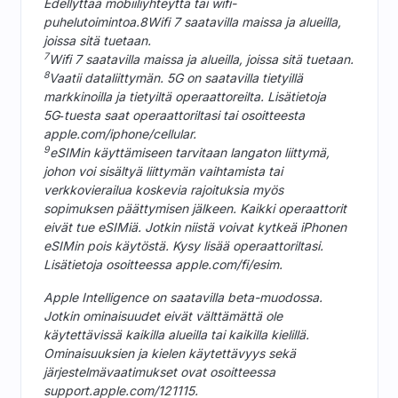
Edellyttää mobiiliyhteyttä tai wifi-
puhelutoimintoa.8Wifi 7 saatavilla maissa ja alueilla,
joissa sitä tuetaan.
7
Wifi 7 saatavilla maissa ja alueilla, joissa sitä tuetaan.
8
Vaatii dataliittymän. 5G on saatavilla tietyillä
markkinoilla ja tietyiltä operaattoreilta. Lisätietoja
5G‑tuesta saat operaattoriltasi tai osoitteesta
apple.com/iphone/cellular.
9
eSIMin käyttämiseen tarvitaan langaton liittymä,
johon voi sisältyä liittymän vaihtamista tai
verkkovierailua koskevia rajoituksia myös
sopimuksen päättymisen jälkeen. Kaikki operaattorit
eivät tue eSIMiä. Jotkin niistä voivat kytkeä iPhonen
eSIMin pois käytöstä. Kysy lisää operaattoriltasi.
Lisätietoja osoitteessa apple.com/fi/esim.
Apple Intelligence on saatavilla beta-muodossa.
Jotkin ominaisuudet eivät välttämättä ole
käytettävissä kaikilla alueilla tai kaikilla kielillä.
Ominaisuuksien ja kielen käytettävyys sekä
järjestelmävaatimukset ovat osoitteessa
support.apple.com/121115.