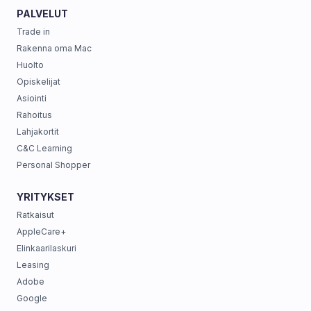
PALVELUT
Trade in
Rakenna oma Mac
Huolto
Opiskelijat
Asiointi
Rahoitus
Lahjakortit
C&C Learning
Personal Shopper
YRITYKSET
Ratkaisut
AppleCare+
Elinkaarilaskuri
Leasing
Adobe
Google