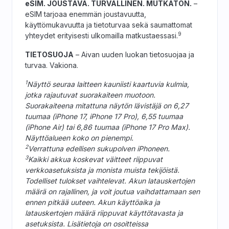
eSIM. JOUSTAVA. TURVALLINEN. MUTKATON.
–
eSIM tarjoaa enemmän joustavuutta,
käyttömukavuutta ja tietoturvaa sekä saumattomat
9
yhteydet erityisesti ulkomailla matkustaessasi.
TIETOSUOJA
– Aivan uuden luokan tietosuojaa ja
turvaa. Vakiona.
1
Näyttö seuraa laitteen kauniisti kaartuvia kulmia,
jotka rajautuvat suorakaiteen muotoon.
Suorakaiteena mitattuna näytön lävistäjä on 6,27
tuumaa (iPhone 17, iPhone 17 Pro), 6,55 tuumaa
(iPhone Air) tai 6,86 tuumaa (iPhone 17 Pro Max).
Näyttöalueen koko on pienempi.
2
Verrattuna edellisen sukupolven iPhoneen.
3
Kaikki akkua koskevat väitteet riippuvat
verkkoasetuksista ja monista muista tekijöistä.
Todelliset tulokset vaihtelevat. Akun latauskertojen
määrä on rajallinen, ja voit joutua vaihdattamaan sen
ennen pitkää uuteen. Akun käyttöaika ja
latauskertojen määrä riippuvat käyttötavasta ja
asetuksista. Lisätietoja on osoitteissa