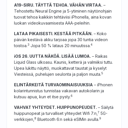
A19-SIRU. TÄYTTÄ TEHOA. VÄHÄN VIRTAA.
–
Tehostettu Neural Engine ja 5-ytiminen näytönohjain
tuovat tehoa kaikkiin tehtäviisi iPhonella, aina kovan
luokan videokuvaamisesta AAA-peleihin.
LATAA PIKAISESTI. KESTÄÄ PITKÄÄN.
– Koko
päivän kestävä akku tarjoaa jopa 30 tuntia videon
3
4
toistoa.
Jopa 50 % lataus 20 minuutissa.
iOS 26. UUTTA NÄKÖÄ. LISÄÄ LUMOA.
– Raikas
Liquid Glass ulkoasu. Kaunis, ketterä ja valmiiksi tuttu.
Upea lukittu näyttö, muokattavat taustat ja kyselyt
5
Viesteissä, puhelujen seulonta ja paljon muuta.
ELINTÄRKEITÄ TURVAOMINAISUUKSIA
– iPhonen
kolarintunnistus tunnistaa vakavan autokolarin ja
6
kutsuu apua, kun et itse pysty.
VAHVAT YHTEYDET. HUIPPUNOPEUDET.
– Säilytä
7
huippunopeat ja turvalliset yhteydet Wifi 7:n,
5G-
8
9
verkkojen,
Bluetooth 6:n sekä eSIMin avulla.