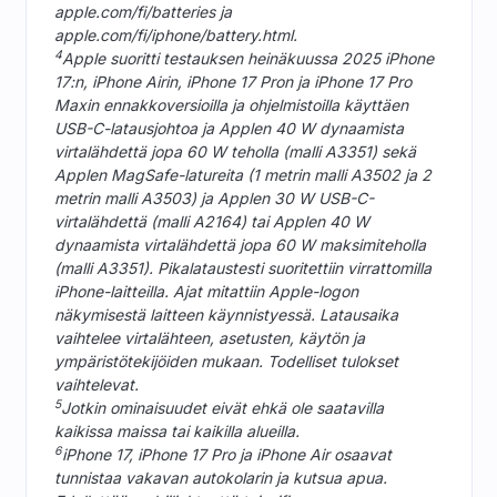
apple.com/fi/batteries ja
apple.com/fi/iphone/battery.html.
4
Apple suoritti testauksen heinäkuussa 2025 iPhone
17:n, iPhone Airin, iPhone 17 Pron ja iPhone 17 Pro
Maxin ennakkoversioilla ja ohjelmistoilla käyttäen
USB-C-latausjohtoa ja Applen 40 W dynaamista
virtalähdettä jopa 60 W teholla (malli A3351) sekä
Applen MagSafe-latureita (1 metrin malli A3502 ja 2
metrin malli A3503) ja Applen 30 W USB-C-
virtalähdettä (malli A2164) tai Applen 40 W
dynaamista virtalähdettä jopa 60 W maksimiteholla
(malli A3351). Pikalataustesti suoritettiin virrattomilla
iPhone-laitteilla. Ajat mitattiin Apple-logon
näkymisestä laitteen käynnistyessä. Latausaika
vaihtelee virtalähteen, asetusten, käytön ja
ympäristötekijöiden mukaan. Todelliset tulokset
vaihtelevat.
5
Jotkin ominaisuudet eivät ehkä ole saatavilla
kaikissa maissa tai kaikilla alueilla.
6
iPhone 17, iPhone 17 Pro ja iPhone Air osaavat
tunnistaa vakavan autokolarin ja kutsua apua.