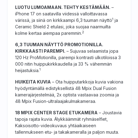
LUOTU LUMOAMAAN. TEHTY KESTÄMÄÄN.
–
iPhone 17 on saatavilla viidessä valloittavassa
1
värissä, ja siinä on kirkkaampi 6,3 tuuman näyttö
ja
Ceramic Shield 2 etulasi, joka suojaa naarmuilta
2
kolme kertaa aiempaa paremmin.
6,3 TUUMAN NÄYTTÖ PROMOTIONILLA.
KIRKKAASTI PAREMPI.
– Sujuvaa selaamista jopa
120 Hz ProMotionilla, parempi kontrasti ulkotiloissa 3
000 nitin huippukirkkaudella ja 33 % vähemmän
1
heijastuksia.
HUIKEITA KUVIA
– Ota huipputarkkoja kuvia vakiona
hyödyntämällä edistyksellistä 48 Mpix Dual Fusion
kamerajärjestelmää, 2x optista vastaavaa zoomia ja
48 Mpix Fusion-ultralaajakulmakameraa.
18 MPIX CENTER STAGE ETUKAMERA
– Joustavia
tapoja rajata kuvia. Älykkäämmät ryhmäselfiet,
Kaksoisotto-videokuvaus yhtäaikaiseen
tallennukseen etu- ja takakameralla ja paljon muuta.