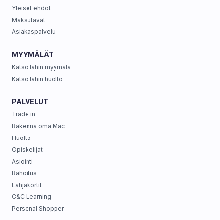
Yleiset ehdot
Maksutavat
Asiakaspalvelu
MYYMÄLÄT
Katso lähin myymälä
Katso lähin huolto
PALVELUT
Trade in
Rakenna oma Mac
Huolto
Opiskelijat
Asiointi
Rahoitus
Lahjakortit
C&C Learning
Personal Shopper