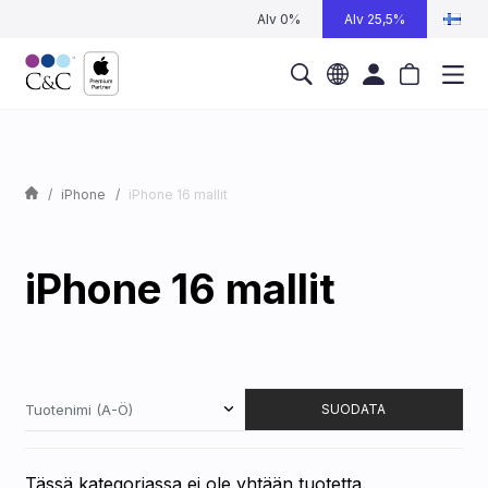
Alv 0%
Alv 25,5%
iPhone
iPhone 16 mallit
iPhone 16 mallit
Tuotenimi (A-Ö)
SUODATA
Tässä kategoriassa ei ole yhtään tuotetta.