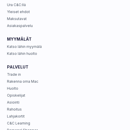
Ura C&C:llä
Yleiset ehdot
Maksutavat
Asiakaspalvelu
MYYMÄLÄT
Katso lähin myymälä
Katso lähin huolto
PALVELUT
Trade in
Rakenna oma Mac
Huolto
Opiskelijat
Asiointi
Rahoitus
Lahjakortit
C&C Learning