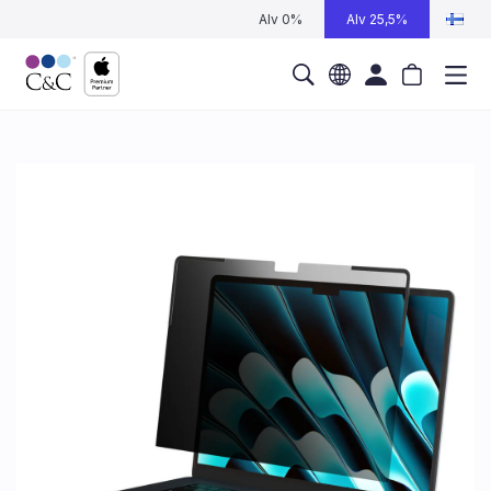
Alv 0%
Alv 25,5%