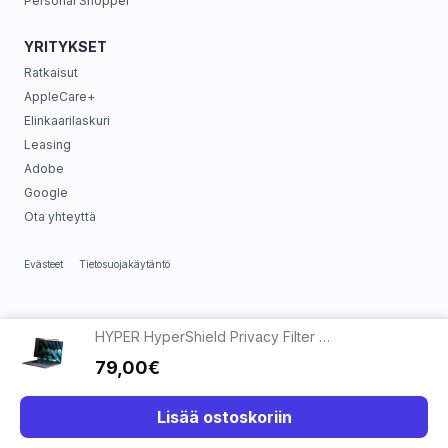
Personal Shopper
YRITYKSET
Ratkaisut
AppleCare+
Elinkaarilaskuri
Leasing
Adobe
Google
Ota yhteyttä
Evästeet
Tietosuojakäytäntö
HYPER HyperShield Privacy Filter MB Air 13.6" M2/M3/M4/M5 Black
79,00€
Lisää ostoskoriin