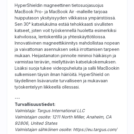
HyperShieldin magneettinen tietosuojasuojus
MacBook Pro- ja MacBook Air -malleille tarjoaa
huipputason yksityisyyden vilkkaissa ympäristöissä.
Sen 30° katselukulma estää tehokkaasti sivullisten
katseet, joten voit työskennellä huoletta esimerkiksi
kahviloissa, lentokentillä ja yhteiskäyttötiloissa.
Innovatiivinen magneettikiinnitys mahdollistaa nopean
ja vaivattoman asennuksen sekä irrottamisen tarpeen
mukaan. Heijastamaton pinnoite minimoi häikäisyn ja
varmistaa terävän, miellyttävän katselukokemuksen.
Lisäksi suoja tukee videopuheluita ja sallii MacBookin
sulkemisen täysin ilman häiriöitä. HyperShield on
täydellinen lisävaruste turvalliseen ja mukavaan
työskentelyyn liikkeellä ollessasi.
---
Turvallisuustiedot:
Valmistaja: Targus International LLC
Valmistajan osoite: 1211 North Miller, Anaheim, CA
92806, United States
Valmistajan sähköinen osoite: https://eu.targus.com/