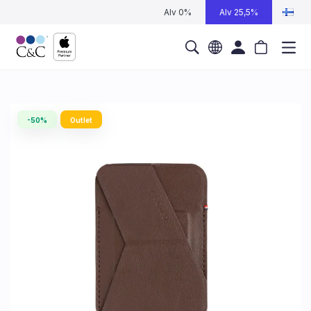
Alv 0%
Alv 25,5%
-50%
Outlet