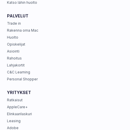
Katso lähin huolto
PALVELUT
Trade in
Rakenna oma Mac
Huolto
Opiskelijat
Asiointi
Rahoitus
Lahjakortit
C&C Learning
Personal Shopper
YRITYKSET
Ratkaisut
AppleCare+
Elinkaarilaskuri
Leasing
Adobe