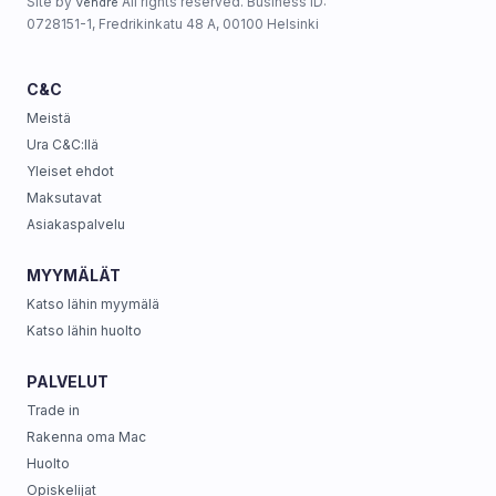
Site by
All rights reserved. Business ID:
Vendre
0728151-1, Fredrikinkatu 48 A, 00100 Helsinki
C&C
Meistä
Ura C&C:llä
Yleiset ehdot
Maksutavat
Asiakaspalvelu
MYYMÄLÄT
Katso lähin myymälä
Katso lähin huolto
PALVELUT
Trade in
Rakenna oma Mac
Huolto
Opiskelijat