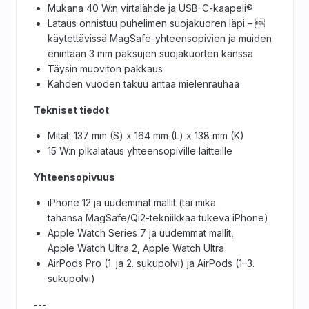
Mukana 40 W:n virtalähde ja USB-C-kaapeli®
Lataus onnistuu puhelimen suojakuoren läpi – 
käytettävissä MagSafe-yhteensopivien ja muiden
enintään 3 mm paksujen suojakuorten kanssa
Täysin muoviton pakkaus
Kahden vuoden takuu antaa mielenrauhaa
Tekniset tiedot
Mitat: 137 mm (S) x 164 mm (L) x 138 mm (K)
15 W:n pikalataus yhteensopiville laitteille
Yhteensopivuus
iPhone 12 ja uudemmat mallit (tai mikä
tahansa MagSafe/Qi2-tekniikkaa tukeva iPhone)
Apple Watch Series 7 ja uudemmat mallit,
Apple Watch Ultra 2, Apple Watch Ultra
AirPods Pro (1. ja 2. sukupolvi) ja AirPods (1–3.
sukupolvi)
---