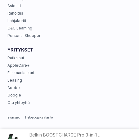
Asiointi
Rahoitus
Lahjakortit
C&C Learning
Personal Shopper
YRITYKSET
Ratkaisut
AppleCare+
Elinkaarilaskuri
Leasing
Adobe
Google
Ota yhteyttä
Evästeet
Tietosuojakäytäntö
Belkin BOOSTCHARGE Pro 3-in-1 Magnetic Wireless QI2 15W Charging Station White