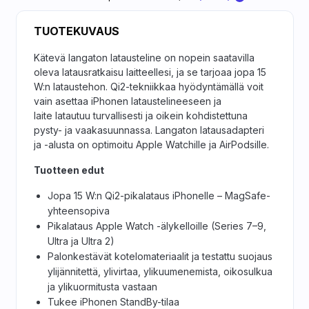
TUOTEKUVAUS
Kätevä langaton latausteline on nopein saatavilla
oleva latausratkaisu laitteellesi, ja se tarjoaa jopa 15
W:n lataustehon. Qi2-tekniikkaa hyödyntämällä voit
vain asettaa iPhonen lataustelineeseen ja
laite latautuu turvallisesti ja oikein kohdistettuna
pysty- ja vaakasuunnassa. Langaton latausadapteri
ja -alusta on optimoitu Apple Watchille ja AirPodsille.
Tuotteen edut
Jopa 15 W:n Qi2-pikalataus iPhonelle – MagSafe-
yhteensopiva
Pikalataus Apple Watch -älykelloille (Series 7–9,
Ultra ja Ultra 2)
Palonkestävät kotelomateriaalit ja testattu suojaus
ylijännitettä, ylivirtaa, ylikuumenemista, oikosulkua
ja ylikuormitusta vastaan
Tukee iPhonen StandBy-tilaa