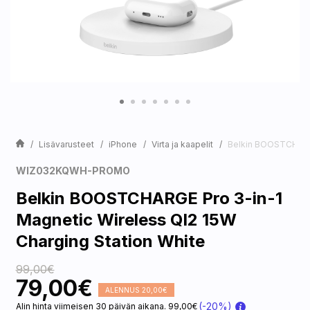
Lisävarusteet
iPhone
Virta ja kaapelit
Belkin BOOSTCHARGE
WIZ032KQWH-PROMO
Belkin BOOSTCHARGE Pro 3-in-1
Magnetic Wireless QI2 15W
Charging Station White
99,00€
79,00€
ALENNUS 20,00€
(-20%)
Alin hinta viimeisen 30 päivän aikana. 99,00€