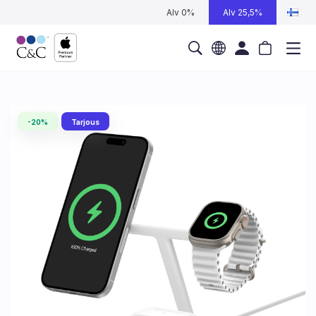
Alv 0%
Alv 25,5%
-20%
Tarjous