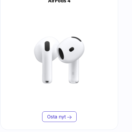
AirPods 4
Osta nyt