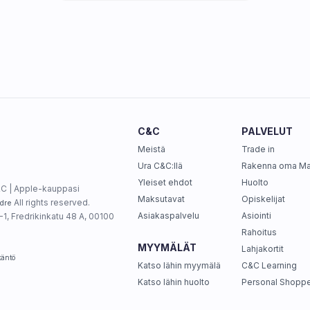
C&C
PALVELUT
Meistä
Trade in
Ura C&C:llä
Rakenna oma M
Yleiset ehdot
Huolto
C | Apple-kauppasi
Maksutavat
Opiskelijat
All rights reserved.
dre
Asiakaspalvelu
Asiointi
1, Fredrikinkatu 48 A, 00100
Rahoitus
MYYMÄLÄT
Lahjakortit
täntö
Katso lähin myymälä
C&C Learning
Katso lähin huolto
Personal Shoppe