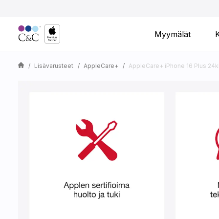
Myymälät
Lisävarusteet
AppleCare+
AppleCare+ iPhone 16 Plus 24k