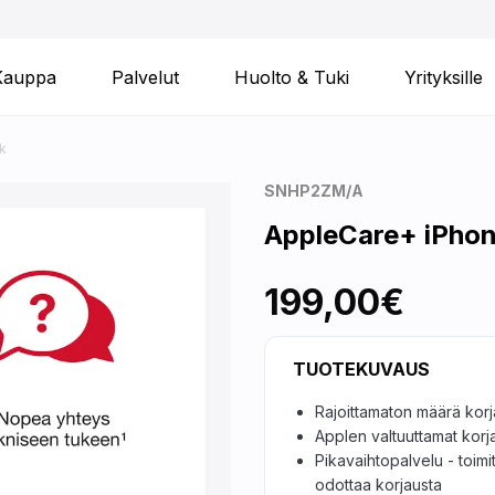
Kauppa
Palvelut
Huolto & Tuki
Yrityksille
k
SNHP2ZM/A
AppleCare+ iPhon
199,00€
TUOTEKUVAUS
Rajoittamaton määrä kor
Applen valtuuttamat korj
Pikavaihtopalvelu - toimi
odottaa korjausta