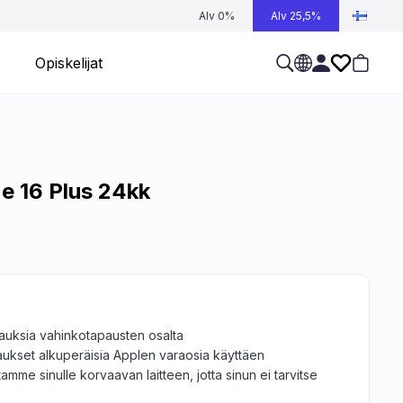
Alv 0%
Alv 25,5%
Opiskelijat
e 16 Plus 24kk
jauksia vahinkotapausten osalta
aukset alkuperäisia Applen varaosia käyttäen
tamme sinulle korvaavan laitteen, jotta sinun ei tarvitse