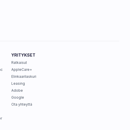
YRITYKSET
Ratkaisut
ac
AppleCare+
Elinkaarilaskuri
Leasing
Adobe
Google
Ota yhteyttä
r