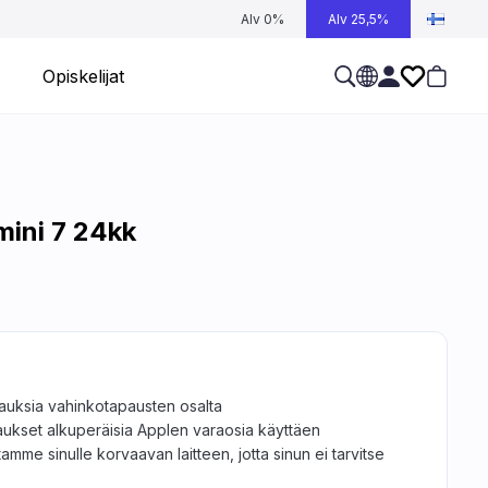
Alv 0%
Alv 25,5%
Opiskelijat
mini 7 24kk
jauksia vahinkotapausten osalta
aukset alkuperäisia Applen varaosia käyttäen
tamme sinulle korvaavan laitteen, jotta sinun ei tarvitse