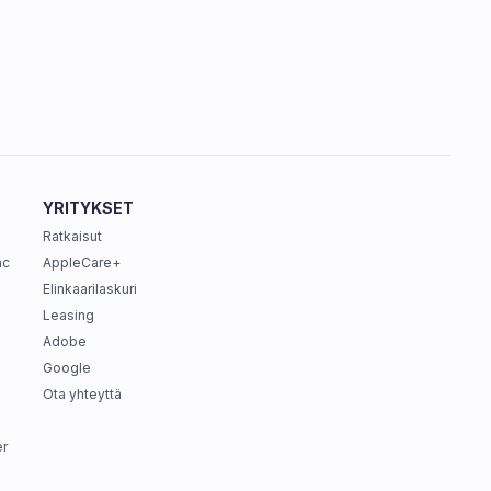
YRITYKSET
Ratkaisut
ac
AppleCare+
Elinkaarilaskuri
Leasing
Adobe
Google
Ota yhteyttä
r