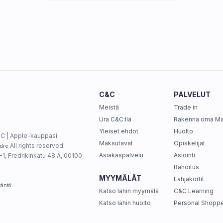
C&C
PALVELUT
Meistä
Trade in
Ura C&C:llä
Rakenna oma M
Yleiset ehdot
Huolto
C | Apple-kauppasi
Maksutavat
Opiskelijat
All rights reserved.
dre
Asiakaspalvelu
Asiointi
1, Fredrikinkatu 48 A, 00100
Rahoitus
MYYMÄLÄT
Lahjakortit
täntö
Katso lähin myymälä
C&C Learning
Katso lähin huolto
Personal Shoppe