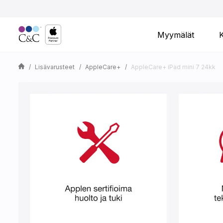
Myymälät
Lisävarusteet
AppleCare+
AppleCare+ iPad mini 7 24kk