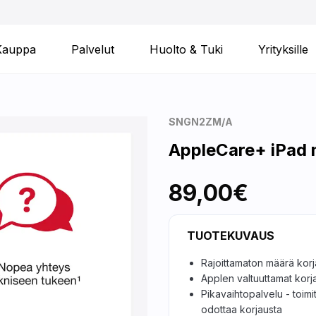
Kauppa
Palvelut
Huolto & Tuki
Yrityksille
SNGN2ZM/A
AppleCare+ iPad 
89,00€
TUOTEKUVAUS
Rajoittamaton määrä kor
Applen valtuuttamat korj
Pikavaihtopalvelu - toimi
odottaa korjausta