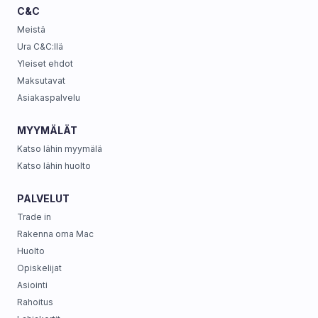
C&C
Meistä
Ura C&C:llä
Yleiset ehdot
Maksutavat
Asiakaspalvelu
MYYMÄLÄT
Katso lähin myymälä
Katso lähin huolto
PALVELUT
Trade in
Rakenna oma Mac
Huolto
Opiskelijat
Asiointi
Rahoitus