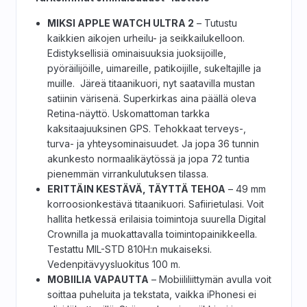
MIKSI APPLE WATCH ULTRA 2
– Tutustu
kaikkien aikojen urheilu- ja seikkailukelloon.
Edistyksellisiä ominaisuuksia juoksijoille,
pyöräilijöille, uimareille, patikoijille, sukeltajille ja
muille. Järeä titaanikuori, nyt saatavilla mustan
satiinin värisenä. Superkirkas aina päällä oleva
Retina-näyttö. Uskomattoman tarkka
kaksitaajuuksinen GPS. Tehokkaat terveys-,
turva- ja yhteysominaisuudet. Ja jopa 36 tunnin
akunkesto normaalikäytössä ja jopa 72 tuntia
pienemmän virrankulutuksen tilassa.
ERITTÄIN KESTÄVÄ, TÄYTTÄ TEHOA
– 49 mm
korroosionkestävä titaanikuori. Safiirietulasi. Voit
hallita hetkessä erilaisia toimintoja suurella Digital
Crownilla ja muokattavalla toimintopainikkeella.
Testattu MIL-STD 810H:n mukaiseksi.
Vedenpitävyysluokitus 100 m.
MOBIILIA VAPAUTTA
– Mobiililiittymän avulla voit
soittaa puheluita ja tekstata, vaikka iPhonesi ei