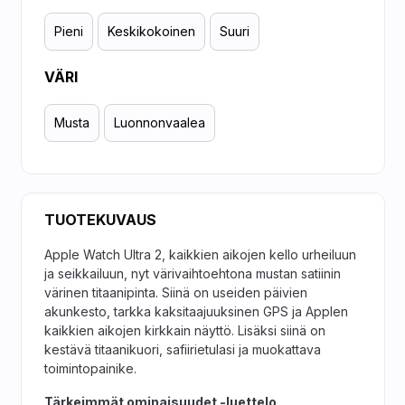
Pieni
Keskikokoinen
Suuri
VÄRI
Musta
Luonnonvaalea
TUOTEKUVAUS
Apple Watch Ultra 2, kaikkien aikojen kello urheiluun
ja seikkailuun, nyt värivaihtoehtona mustan satiinin
värinen titaanipinta. Siinä on useiden päivien
akunkesto, tarkka kaksitaajuuksinen GPS ja Applen
kaikkien aikojen kirkkain näyttö. Lisäksi siinä on
kestävä titaanikuori, safiirietulasi ja muokattava
toimintopainike.
Tärkeimmät ominaisuudet -luettelo