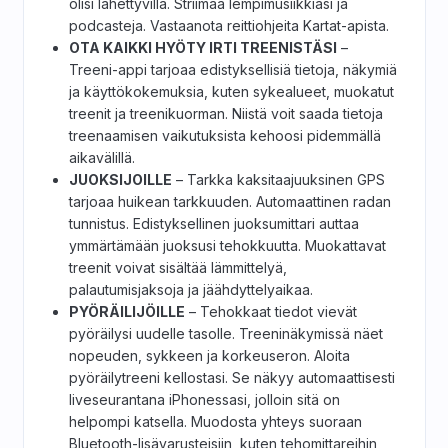
olisi lähettyvillä. Striimaa lempimusiikkiasi ja
podcasteja. Vastaanota reittiohjeita Kartat-apista.
OTA KAIKKI HYÖTY IRTI TREENISTÄSI
–
Treeni-appi tarjoaa edistyksellisiä tietoja, näkymiä
ja käyttökokemuksia, kuten sykealueet, muokatut
treenit ja treenikuorman. Niistä voit saada tietoja
treenaamisen vaikutuksista kehoosi pidemmällä
aikavälillä.
JUOKSIJOILLE
– Tarkka kaksitaajuuksinen GPS
tarjoaa huikean tarkkuuden. Automaattinen radan
tunnistus. Edistyksellinen juoksumittari auttaa
ymmärtämään juoksusi tehokkuutta. Muokattavat
treenit voivat sisältää lämmittelyä,
palautumisjaksoja ja jäähdyttelyaikaa.
PYÖRÄILIJÖILLE
– Tehokkaat tiedot vievät
pyöräilysi uudelle tasolle. Treeninäkymissä näet
nopeuden, sykkeen ja korkeuseron. Aloita
pyöräilytreeni kellostasi. Se näkyy automaattisesti
liveseurantana iPhonessasi, jolloin sitä on
helpompi katsella. Muodosta yhteys suoraan
Bluetooth-lisävarusteisiin, kuten tehomittareihin,