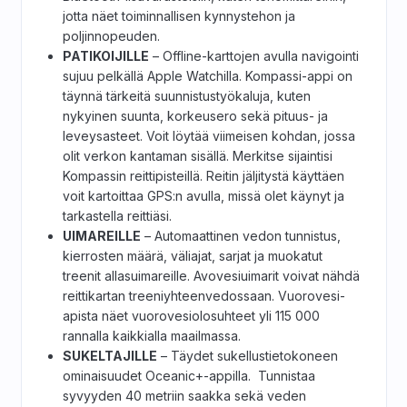
jotta näet toiminnallisen kynnystehon ja
poljinnopeuden.
PATIKOIJILLE
– Offline-karttojen avulla navigointi
sujuu pelkällä Apple Watchilla. Kompassi-appi on
täynnä tärkeitä suunnistustyökaluja, kuten
nykyinen suunta, korkeusero sekä pituus- ja
leveysasteet. Voit löytää viimeisen kohdan, jossa
olit verkon kantaman sisällä. Merkitse sijaintisi
Kompassin reittipisteillä. Reitin jäljitystä käyttäen
voit kartoittaa GPS:n avulla, missä olet käynyt ja
tarkastella reittiäsi.
UIMAREILLE
– Automaattinen vedon tunnistus,
kierrosten määrä, väliajat, sarjat ja muokatut
treenit allasuimareille. Avovesiuimarit voivat nähdä
reittikartan treeniyhteenvedossaan. Vuorovesi-
apista näet vuorovesiolosuhteet yli 115 000
rannalla kaikkialla maailmassa.
SUKELTAJILLE
– Täydet sukellustietokoneen
ominaisuudet Oceanic+-appilla. Tunnistaa
syvyyden 40 metriin saakka sekä veden