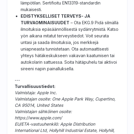
lämpötilan. Sertifioitu EN13319-standardin
mukaisesti.
EDISTYKSELLISET TERVEYS- JA
TURVAOMINAISUUDET
– Ota EKG.9 Pidä silmällä
ilmoituksia epäsäännöllisestä sydänrytmistä. Katso
yön aikana mitatut terveystiedot. Voit seurata
untasi ja saada ilmoituksia, jos merkkejä
uniapneasta tunnistetaan. Ota automaattisesti
yhteys hätäkeskukseen vakavan kaatumisen tai
autokolarin sattuessa. Soita hätäpuhelu tai aktivoi
sireeni napin painalluksella.
---
Turvallisuustiedot:
Valmistaja: Apple Inc.
Valmistajan osoite: One Apple Park Way, Cupertino,
CA 95014, United States
Valmistajan sähköinen osoite:
https://www.apple.com/
EU/ETA-vastuuhenkilö: Apple Distribution
International Ltd, Hollyhill Industrial Estate, Hollyhill,