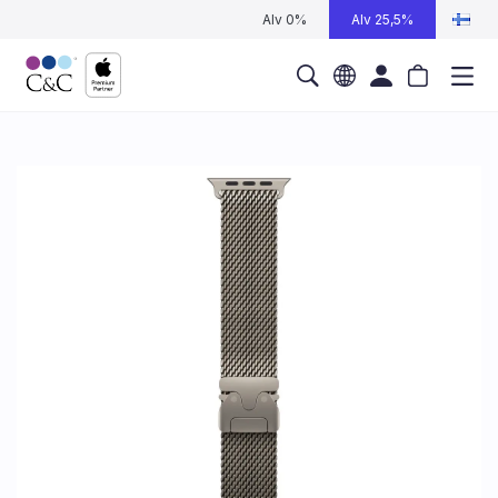
Alv 0%
Alv 25,5%