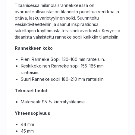
Titaanisessa milanolais­rannekkeessa on
avaruusteollisuustason titaanista punottua verkkoa ja
pitävä, laskuvarjotyylinen solki. Suunniteltu
vesiaktiviteetteihin ja saanut inspiraationsa
sukeltajien käyttämästä teräslankaverkosta. Kevyestä
titaanista valmistettu ranneke sopii kaikkiin tilanteisiin.
Rannekkeen koko
Pieni Ranneke Sopii 130–160 mm ranteisiin.
Keskikokoinen Ranneke sopii 155–185 mm
ranteisiin.
Suuri Ranneke sopii 180–210 mm ranteisiin.
Tekniset tiedot
Materiaali: 95 % kierrätystitaania
Yhteensopivuus
44 mm
45 mm