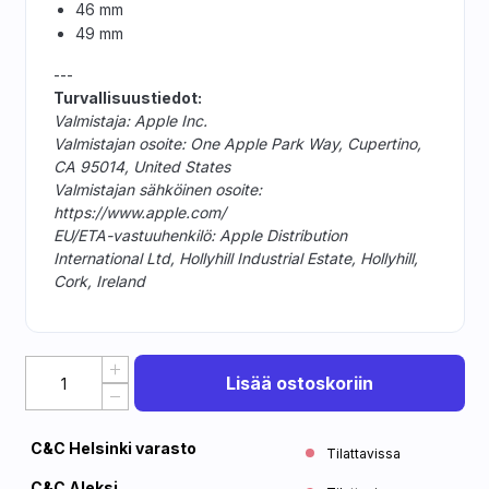
46 mm
49 mm
---
Turvallisuustiedot:
Valmistaja: Apple Inc.
Valmistajan osoite: One Apple Park Way, Cupertino,
CA 95014, United States
Valmistajan sähköinen osoite:
https://www.apple.com/
EU/ETA-vastuuhenkilö: Apple Distribution
International Ltd, Hollyhill Industrial Estate, Hollyhill,
Cork, Ireland
Lisää ostoskoriin
C&C Helsinki varasto
Tilattavissa
C&C Aleksi