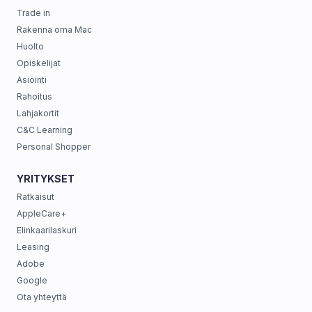
Trade in
Rakenna oma Mac
Huolto
Opiskelijat
Asiointi
Rahoitus
Lahjakortit
C&C Learning
Personal Shopper
YRITYKSET
Ratkaisut
AppleCare+
Elinkaarilaskuri
Leasing
Adobe
Google
Ota yhteyttä