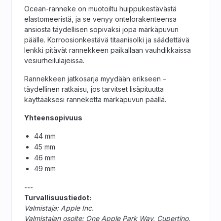
Ocean-ranneke on muotoiltu huippu­kestävästä
elastomeeristä, ja se venyy ontelo­rakenteensa
ansiosta täydellisen sopivaksi jopa märkäpuvun
päälle. Korroosionkestävä titaanisolki ja säädettävä
lenkki pitävät rannekkeen paikallaan vauhdikkaissa
vesiurheilulajeissa.
Rannekkeen jatkosarja myydään erikseen –
täydellinen ratkaisu, jos tarvitset lisäpituutta
käyttääksesi ranneketta märkäpuvun päällä.
Yhteensopivuus
44 mm
45 mm
46 mm
49 mm
---
Turvallisuustiedot:
Valmistaja: Apple Inc.
Valmistajan osoite: One Apple Park Way, Cupertino,