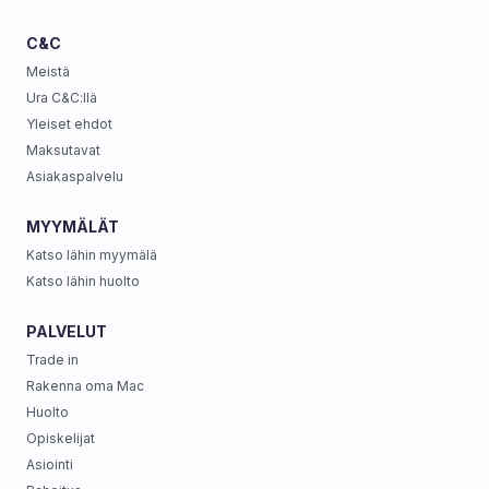
C&C
Meistä
Ura C&C:llä
Yleiset ehdot
Maksutavat
Asiakaspalvelu
MYYMÄLÄT
Katso lähin myymälä
Katso lähin huolto
PALVELUT
Trade in
Rakenna oma Mac
Huolto
Opiskelijat
Asiointi