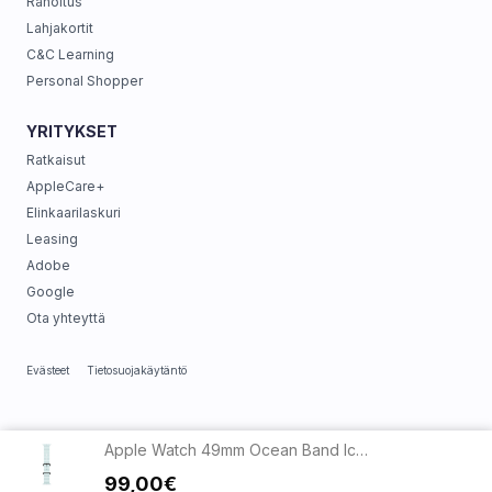
Rahoitus
Lahjakortit
C&C Learning
Personal Shopper
YRITYKSET
Ratkaisut
AppleCare+
Elinkaarilaskuri
Leasing
Adobe
Google
Ota yhteyttä
Evästeet
Tietosuojakäytäntö
Apple Watch 49mm Ocean Band Ice Blue - Black Titanium
99,00€