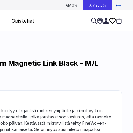
Alv 0%
Alv 25,5%
Opiskelijat
 Magnetic Link Black - M/L
ertyy elegantisti ranteen ympärille ja kiinnittyy kuin
a magneeteilla, jotka joustavat sopivasti niin, että ranneke
 koko päivän. Kestävästä mikro­tvillistä tehty FineWoven-
 ja nahkamaiselta. Se on myös suunniteltu maa­palloa