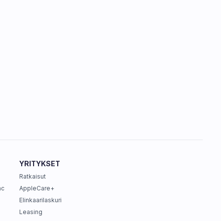
YRITYKSET
Ratkaisut
ac
AppleCare+
Elinkaarilaskuri
Leasing