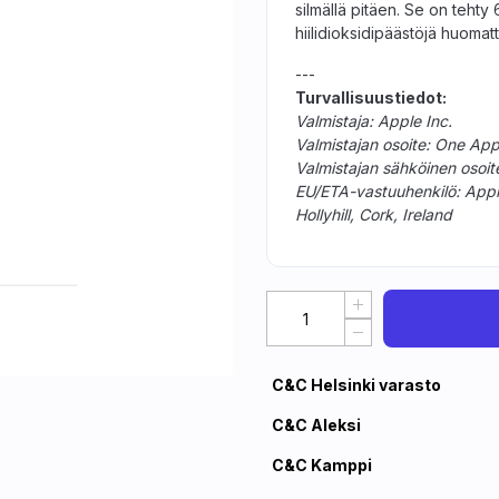
silmällä pitäen. Se on tehty 
hiilidioksidi­päästöjä huoma
---
Turvallisuustiedot:
Valmistaja: Apple Inc.
Valmistajan osoite: One Ap
Valmistajan sähköinen osoi
EU/ETA-vastuuhenkilö: Apple D
Hollyhill, Cork, Ireland
C&C Helsinki varasto
C&C Aleksi
C&C Kamppi