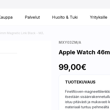
Kauppa
Palvelut
Huolto & Tuki
Yrityksille
mm Magnetic Link Black - M/L
MXY03ZM/A
Apple Watch 46mm
99,00€
TUOTEKUVAUS
FineWoven-magneettilenkki ki
itsestään sisäänrakennetuill
istuu pitävästi ja mukavasti
materiaali tuntuu pehmeältä