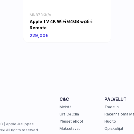
MN873KK/A
Apple TV 4K WiFi 64GB w/Siri
Remote
229,00€
C&C
PALVELUT
Meistä
Trade in
Ura C&C:llä
Rakenna oma M
Yleiset ehdot
Huolto
C | Apple-kauppasi
Maksutavat
Opiskelijat
All rights reserved.
dre