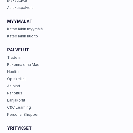
Maksutavat
Asiakaspalvelu
MYYMÄLÄT
Katso lähin myymälä
Katso lähin huolto
PALVELUT
Trade in
Rakenna oma Mac
Huolto
Opiskelijat
Asiointi
Rahoitus
Lahjakortit
C&C Learning
Personal Shopper
YRITYKSET