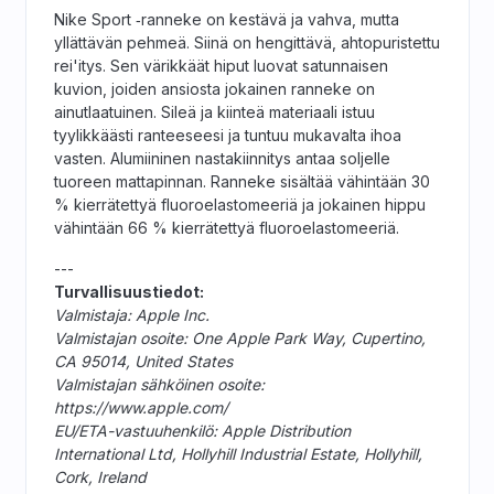
Nike Sport ‑ranneke on kestävä ja vahva, mutta
yllättävän pehmeä. Siinä on hengittävä, ahtopuristettu
rei'itys. Sen värikkäät hiput luovat satunnaisen
kuvion, joiden ansiosta jokainen ranneke on
ainutlaatuinen. Sileä ja kiinteä materiaali istuu
tyylikkäästi ranteeseesi ja tuntuu mukavalta ihoa
vasten. Alumiininen nastakiinnitys antaa soljelle
tuoreen mattapinnan. Ranneke sisältää vähintään 30
% kierrätettyä fluoroelastomeeriä ja jokainen hippu
vähintään 66 % kierrätettyä fluoroelastomeeriä.
---
Turvallisuustiedot:
Valmistaja: Apple Inc.
Valmistajan osoite: One Apple Park Way, Cupertino,
CA 95014, United States
Valmistajan sähköinen osoite:
https://www.apple.com/
EU/ETA-vastuuhenkilö: Apple Distribution
International Ltd, Hollyhill Industrial Estate, Hollyhill,
Cork, Ireland