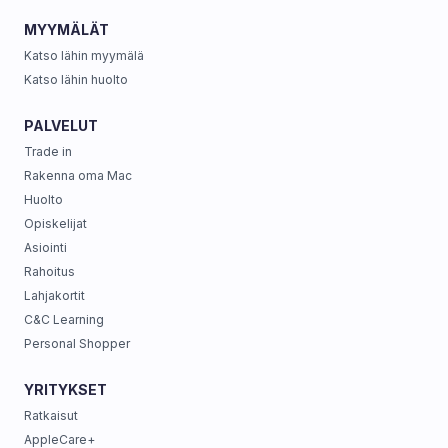
MYYMÄLÄT
Katso lähin myymälä
Katso lähin huolto
PALVELUT
Trade in
Rakenna oma Mac
Huolto
Opiskelijat
Asiointi
Rahoitus
Lahjakortit
C&C Learning
Personal Shopper
YRITYKSET
Ratkaisut
AppleCare+