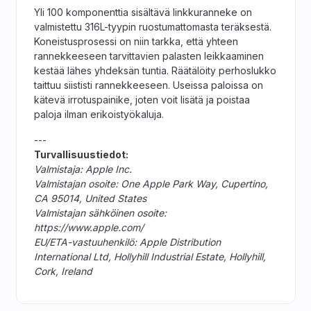
Yli 100 komponenttia sisältävä linkkuranneke on
valmistettu 316L-tyypin ruostumattomasta teräksestä.
Koneistusprosessi on niin tarkka, että yhteen
rannekkeeseen tarvittavien palasten leikkaaminen
kestää lähes yhdeksän tuntia. Räätälöity perhoslukko
taittuu siististi rannekkeeseen. Useissa paloissa on
kätevä irrotuspainike, joten voit lisätä ja poistaa
paloja ilman erikoistyökaluja.
---
Turvallisuustiedot:
Valmistaja: Apple Inc.
Valmistajan osoite: One Apple Park Way, Cupertino,
CA 95014, United States
Valmistajan sähköinen osoite:
https://www.apple.com/
EU/ETA-vastuuhenkilö: Apple Distribution
International Ltd, Hollyhill Industrial Estate, Hollyhill,
Cork, Ireland