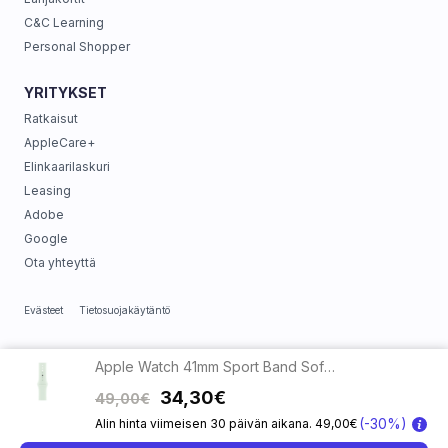
C&C Learning
Personal Shopper
YRITYKSET
Ratkaisut
AppleCare+
Elinkaarilaskuri
Leasing
Adobe
Google
Ota yhteyttä
Evästeet
Tietosuojakäytäntö
Apple Watch 41mm Sport Band Soft Mint - M/L
34,30€
49,00€
(-30%)
Alin hinta viimeisen 30 päivän aikana. 49,00€