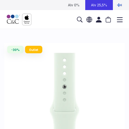
Alv 0%
Alv 25,5%
-30%
Outlet