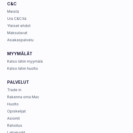
C&C
Meistä
Ura C&C:llä
Yleiset ehdot
Maksutavat
Asiakaspalvelu
MYYMÄLÄT
Katso lähin myymälä
Katso lähin huolto
PALVELUT
Trade in
Rakenna oma Mac
Huolto
Opiskelijat
Asiointi
Rahoitus
Lahjakortit