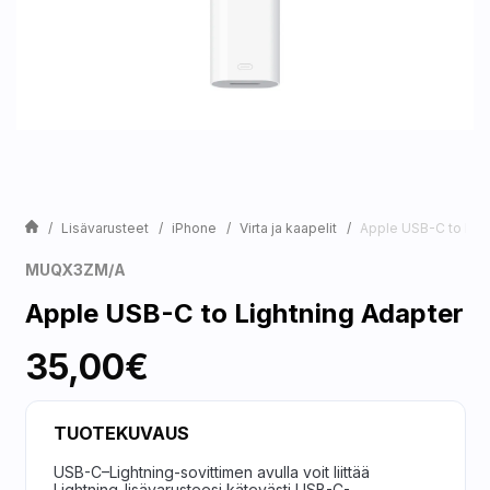
Lisävarusteet
iPhone
Virta ja kaapelit
Apple USB-C to Ligh
MUQX3ZM/A
Apple USB-C to Lightning Adapter
35,00€
TUOTEKUVAUS
USB-C–Lightning-sovittimen avulla voit liittää
Lightning-lisä­varusteesi kätevästi USB-C-