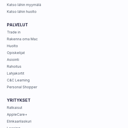
Katso lähin myymälä
Katso lähin huolto
PALVELUT
Trade in
Rakenna oma Mac
Huolto
Opiskelijat
Asiointi
Rahoitus
Lahjakortit
C&C Learning
Personal Shopper
YRITYKSET
Ratkaisut
AppleCare+
Elinkaarilaskuri