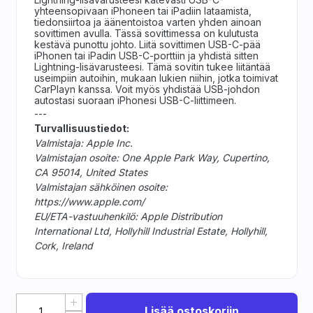
yhteensopivaan iPhoneen tai iPadiin lataamista,
tiedonsiirtoa ja äänen­toistoa varten yhden ainoan
sovittimen avulla. Tässä sovittimessa on kulutusta
kestävä punottu johto. Liitä sovittimen USB-C-pää
iPhonen tai iPadin USB-C-porttiin ja yhdistä sitten
Lightning-lisävarusteesi. Tämä sovitin tukee liitäntää
useimpiin autoihin, mukaan lukien niihin, jotka toimivat
CarPlayn kanssa. Voit myös yhdistää USB-johdon
autostasi suoraan iPhonesi USB-C-liittimeen.
---
Turvallisuustiedot:
Valmistaja: Apple Inc.
Valmistajan osoite: One Apple Park Way, Cupertino,
CA 95014, United States
Valmistajan sähköinen osoite:
https://www.apple.com/
EU/ETA-vastuuhenkilö: Apple Distribution
International Ltd, Hollyhill Industrial Estate, Hollyhill,
Cork, Ireland
Lisää ostoskoriin