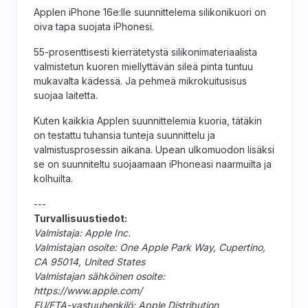
Applen iPhone 16e:lle suunnittelema silikonikuori on
oiva tapa suojata iPhonesi.
55-prosenttisesti kierrätetystä silikonimateriaalista
valmistetun kuoren miellyttävän sileä pinta tuntuu
mukavalta kädessä. Ja pehmeä mikrokuitusisus
suojaa laitetta.
Kuten kaikkia Applen suunnittelemia kuoria, tätäkin
on testattu tuhansia tunteja suunnittelu ja
valmistusprosessin aikana. Upean ulkomuodon lisäksi
se on suunniteltu suojaamaan iPhoneasi naarmuilta ja
kolhuilta.
---
Turvallisuustiedot:
Valmistaja: Apple Inc.
Valmistajan osoite: One Apple Park Way, Cupertino,
CA 95014, United States
Valmistajan sähköinen osoite:
https://www.apple.com/
EU/ETA-vastuuhenkilö: Apple Distribution