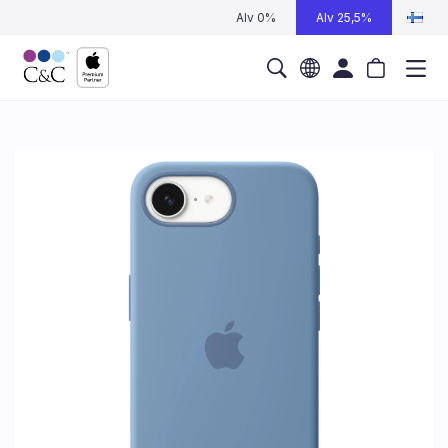
Alv 0%
Alv 25,5%