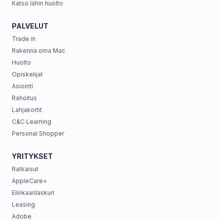
Katso lähin huolto
PALVELUT
Trade in
Rakenna oma Mac
Huolto
Opiskelijat
Asiointi
Rahoitus
Lahjakortit
C&C Learning
Personal Shopper
YRITYKSET
Ratkaisut
AppleCare+
Elinkaarilaskuri
Leasing
Adobe