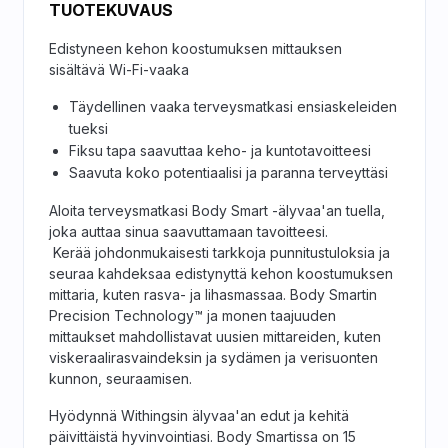
TUOTEKUVAUS
Edistyneen kehon koostumuksen mittauksen
sisältävä Wi-Fi-vaaka
Täydellinen vaaka terveysmatkasi ensiaskeleiden
tueksi
Fiksu tapa saavuttaa keho- ja kuntotavoitteesi
Saavuta koko potentiaalisi ja paranna terveyttäsi
Aloita terveysmatkasi Body Smart -älyvaa'an tuella,
joka auttaa sinua saavuttamaan tavoitteesi.
Kerää johdonmukaisesti tarkkoja punnitustuloksia ja
seuraa kahdeksaa edistynyttä kehon koostumuksen
mittaria, kuten rasva- ja lihasmassaa. Body Smartin
Precision Technology™ ja monen taajuuden
mittaukset mahdollistavat uusien mittareiden, kuten
viskeraalirasvaindeksin ja sydämen ja verisuonten
kunnon, seuraamisen.
Hyödynnä Withingsin älyvaa'an edut ja kehitä
päivittäistä hyvinvointiasi. Body Smartissa on 15