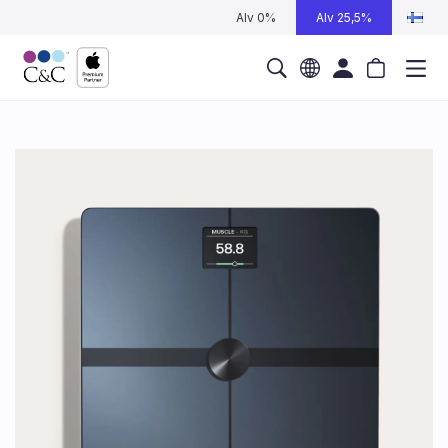
Alv 0%
Alv 25,5%