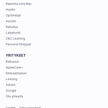
Rakenna oma Mac
Huolto
Opiskelijat
Asiointi
Rahoitus
Lahjakortit
C&C Learning
Personal Shopper
YRITYKSET
Ratkaisut
AppleCare+
Elinkaarilaskuri
Leasing
Adobe
Google
Ota yhteyttä
Evästeet
Tietosuojakäytäntö