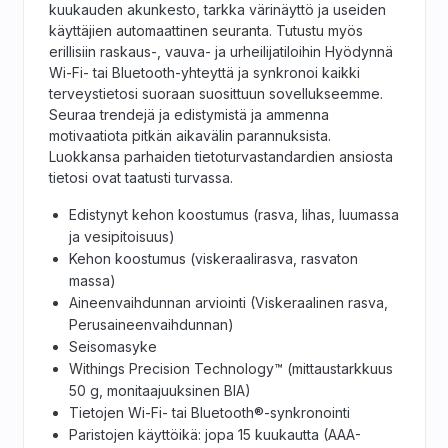
kuukauden akunkesto, tarkka värinäyttö ja useiden
käyttäjien automaattinen seuranta. Tutustu myös
erillisiin raskaus-, vauva- ja urheilijatiloihin Hyödynnä
Wi-Fi- tai Bluetooth-yhteyttä ja synkronoi kaikki
terveystietosi suoraan suosittuun sovellukseemme.
Seuraa trendejä ja edistymistä ja ammenna
motivaatiota pitkän aikavälin parannuksista.
Luokkansa parhaiden tietoturvastandardien ansiosta
tietosi ovat taatusti turvassa.
Edistynyt kehon koostumus (rasva, lihas, luumassa
ja vesipitoisuus)
Kehon koostumus (viskeraalirasva, rasvaton
massa)
Aineenvaihdunnan arviointi (Viskeraalinen rasva,
Perusaineenvaihdunnan)
Seisomasyke
Withings Precision Technology™ (mittaustarkkuus
50 g, monitaajuuksinen BIA)
Tietojen Wi-Fi- tai Bluetooth®-synkronointi
Paristojen käyttöikä: jopa 15 kuukautta (AAA-