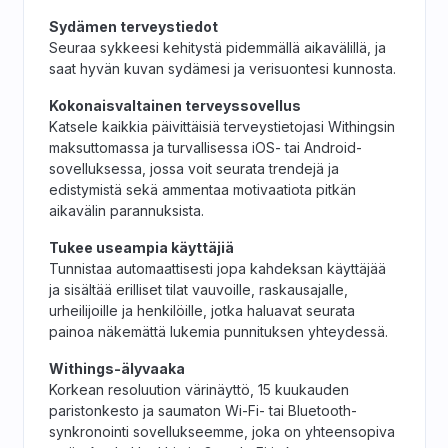
Sydämen terveystiedot
Seuraa sykkeesi kehitystä pidemmällä aikavälillä, ja
saat hyvän kuvan sydämesi ja verisuontesi kunnosta.
Kokonaisvaltainen terveyssovellus
Katsele kaikkia päivittäisiä terveystietojasi Withingsin
maksuttomassa ja turvallisessa iOS- tai Android-
sovelluksessa, jossa voit seurata trendejä ja
edistymistä sekä ammentaa motivaatiota pitkän
aikavälin parannuksista.
Tukee useampia käyttäjiä
Tunnistaa automaattisesti jopa kahdeksan käyttäjää
ja sisältää erilliset tilat vauvoille, raskausajalle,
urheilijoille ja henkilöille, jotka haluavat seurata
painoa näkemättä lukemia punnituksen yhteydessä.
Withings-älyvaaka
Korkean resoluution värinäyttö, 15 kuukauden
paristonkesto ja saumaton Wi-Fi- tai Bluetooth-
synkronointi sovellukseemme, joka on yhteensopiva