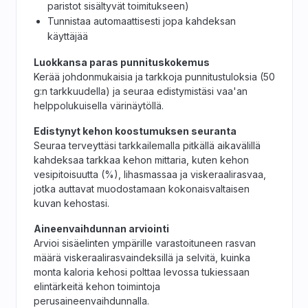
paristot sisältyvät toimitukseen)
Tunnistaa automaattisesti jopa kahdeksan
käyttäjää
Luokkansa paras punnituskokemus
Kerää johdonmukaisia ja tarkkoja punnitustuloksia (50
g:n tarkkuudella) ja seuraa edistymistäsi vaa'an
helppolukuisella värinäytöllä.
Edistynyt kehon koostumuksen seuranta
Seuraa terveyttäsi tarkkailemalla pitkällä aikavälillä
kahdeksaa tarkkaa kehon mittaria, kuten kehon
vesipitoisuutta (%), lihasmassaa ja viskeraalirasvaa,
jotka auttavat muodostamaan kokonaisvaltaisen
kuvan kehostasi.
Aineenvaihdunnan arviointi
Arvioi sisäelinten ympärille varastoituneen rasvan
määrä viskeraalirasvaindeksillä ja selvitä, kuinka
monta kaloria kehosi polttaa levossa tukiessaan
elintärkeitä kehon toimintoja
perusaineenvaihdunnalla.