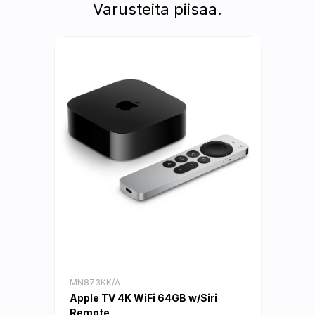
Varusteita piisaa.
MN873KK/A
Apple TV 4K WiFi 64GB w/Siri
Remote