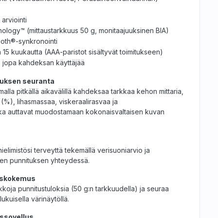
arviointi
nology™ (mittaustarkkuus 50 g, monitaajuuksinen BIA)
tooth®-synkronointi
a 15 kuukautta (AAA-paristot sisältyvät toimitukseen)
i jopa kahdeksan käyttäjää
muksen seuranta
malla pitkällä aikavälillä kahdeksaa tarkkaa kehon mittaria,
 (%), lihasmassaa, viskeraalirasvaa ja
tka auttavat muodostamaan kokonaisvaltaisen kuvan
ielimistösi terveyttä tekemällä verisuoniarvio ja
isen punnituksen yhteydessä.
uskokemus
kkoja punnitustuloksia (50 g:n tarkkuudella) ja seuraa
ukuisella värinäytöllä.
yssovellus