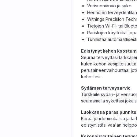
Verisuoniarvio ja syke
Hermojen terveydentilan 
Withings Precision Tech
Tietojen Wi-Fi- tai Blue
Paristojen käyttöikä: jop
Tunnistaa automaattisest
Edistynyt kehon koostu
Seuraa terveyttäsi tarkkaile
kuten kehon vesipitoisuutta
perusaineenvaihduntaa, jo
kehostasi.
Sydämen terveysarvio
Tarkkaile sydän- ja verisuon
seuraamalla sykettäsi joka
Luokkansa paras punnit
Kerää johdonmukaisia ja tar
edistymistäsi vaa'an helppol
Kokonaisvaltainen terve