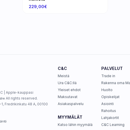
229,00€
C&C
PALVELUT
Meistä
Trade in
Ura C&C:llä
Rakenna oma M
Yleiset ehdot
Huolto
C | Apple-kauppasi
Maksutavat
Opiskelijat
All rights reserved.
dre
Asiakaspalvelu
Asiointi
1, Fredrikinkatu 48 A, 00100
Rahoitus
MYYMÄLÄT
Lahjakortit
täntö
Katso lähin myymälä
C&C Learning