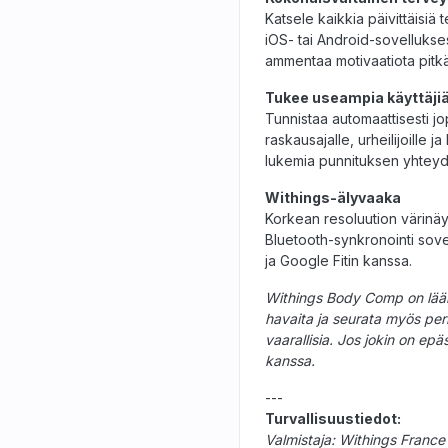
Katsele kaikkia päivittäisiä 
iOS- tai Android-sovellukses
ammentaa motivaatiota pitkä
Tukee useampia käyttäji
Tunnistaa automaattisesti jop
raskausajalle, urheilijoille 
lukemia punnituksen yhteyd
Withings-älyvaaka
Korkean resoluution värinäy
Bluetooth-synkronointi sov
ja Google Fitin kanssa.
Withings Body Comp on lääki
havaita ja seurata myös perif
vaarallisia. Jos jokin on epä
kanssa.
---
Turvallisuustiedot:
Valmistaja: Withings France