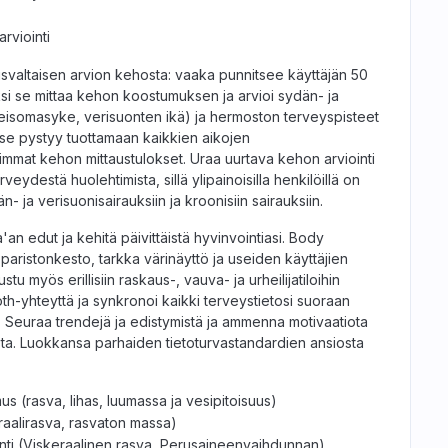
rviointi
valtaisen arvion kehosta: vaaka punnitsee käyttäjän 50
ksi se mittaa kehon koostumuksen ja arvioi sydän- ja
(seisomasyke, verisuonten ikä) ja hermoston terveyspisteet
se pystyy tuottamaan kaikkien aikojen
kimmat kehon mittaustulokset. Uraa uurtava kehon arviointi
rveydestä huolehtimista, sillä ylipainoisilla henkilöillä on
n- ja verisuonisairauksiin ja kroonisiin sairauksiin.
n edut ja kehitä päivittäistä hyvinvointiasi. Body
ristonkesto, tarkka värinäyttö ja useiden käyttäjien
tu myös erillisiin raskaus-, vauva- ja urheilijatiloihin
th-yhteyttä ja synkronoi kaikki terveystietosi suoraan
 Seuraa trendejä ja edistymistä ja ammenna motivaatiota
sta. Luokkansa parhaiden tietoturvastandardien ansiosta
.
s (rasva, lihas, luumassa ja vesipitoisuus)
aalirasva, rasvaton massa)
nti (Viskeraalinen rasva, Perusaineenvaihdunnan)