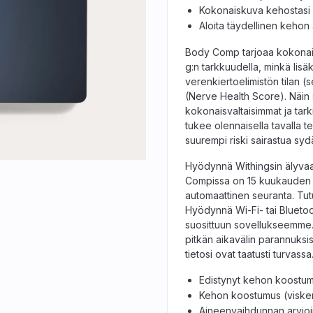
Kokonaiskuva kehostasi
Aloita täydellinen kehon a
Body Comp tarjoaa kokonais
g:n tarkkuudella, minkä lisä
verenkiertoelimistön tilan 
(Nerve Health Score). Näin 
kokonaisvaltaisimmat ja tar
tukee olennaisella tavalla te
suurempi riski sairastua sydä
Hyödynnä Withingsin älyvaa'a
Compissa on 15 kuukauden pa
automaattinen seuranta. Tutus
Hyödynnä Wi-Fi- tai Bluetoo
suosittuun sovellukseemme.
pitkän aikavälin parannuksi
tietosi ovat taatusti turvassa
Edistynyt kehon koostumu
Kehon koostumus (visker
Aineenvaihdunnan arvioi