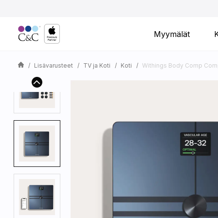
Myymälät
Lisävarusteet
TV ja Koti
Koti
Withings Body Comp Compl