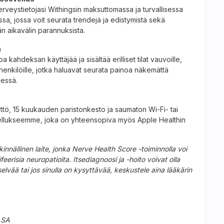
terveystietojasi Withingsin maksuttomassa ja turvallisessa
sa, jossa voit seurata trendejä ja edistymistä sekä
n aikavälin parannuksista.
ä
a kahdeksan käyttäjää ja sisältää erilliset tilat vauvoille,
ja henkilöille, jotka haluavat seurata painoa näkemättä
essä.
ttö, 15 kuukauden paristonkesto ja saumaton Wi-Fi- tai
ellukseemme, joka on yhteensopiva myös Apple Healthin
nnällinen laite, jonka Nerve Health Score -toiminnolla voi
eerisia neuropatioita. Itsediagnoosi ja -hoito voivat olla
selvää tai jos sinulla on kysyttävää, keskustele aina lääkärin
 SA