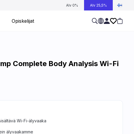
Alv 0%
Alv 25,5%
Opiskelijat
mp Complete Body Analysis Wi-Fi
isältävä Wi-Fi-älyvaaka
nein älyvaakamme