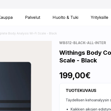
Kauppa
Palvelut
Huolto & Tuki
Yrityksille
ete Body Analysis Wi-Fi Scale - Black
WBS12-BLACK-ALL-INTER
Withings Body Co
Scale - Black
199,00€
TUOTEKUVAUS
Täydellisen kehoanalyysin s
Kaikkien aikojen edisty