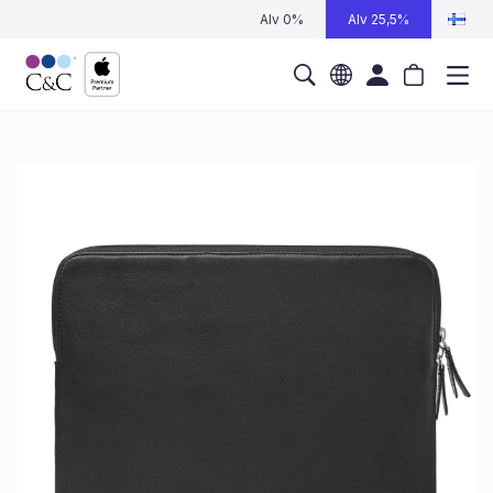
Alv 0%
Alv 25,5%