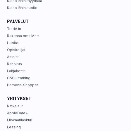
Katso lähin myymälä
Katso lähin huolto
PALVELUT
Trade in
Rakenna oma Mac
Huolto
Opiskelijat
Asiointi
Rahoitus
Lahjakortit
C&C Learning
Personal Shopper
YRITYKSET
Ratkaisut
AppleCare+
Elinkaarilaskuri
Leasing