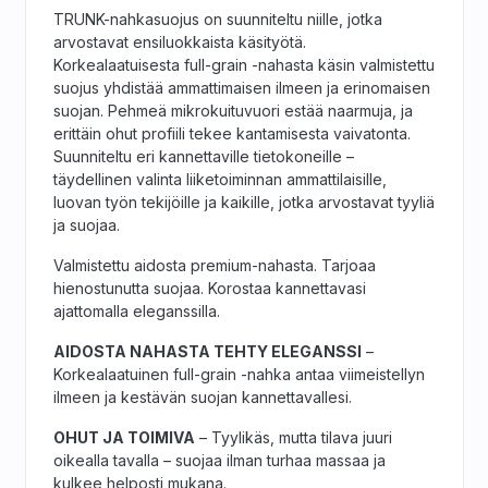
TRUNK-nahkasuojus on suunniteltu niille, jotka
arvostavat ensiluokkaista käsityötä.
Korkealaatuisesta full-grain -nahasta käsin valmistettu
suojus yhdistää ammattimaisen ilmeen ja erinomaisen
suojan. Pehmeä mikrokuituvuori estää naarmuja, ja
erittäin ohut profiili tekee kantamisesta vaivatonta.
Suunniteltu eri kannettaville tietokoneille –
täydellinen valinta liiketoiminnan ammattilaisille,
luovan työn tekijöille ja kaikille, jotka arvostavat tyyliä
ja suojaa.
Valmistettu aidosta premium-nahasta. Tarjoaa
hienostunutta suojaa. Korostaa kannettavasi
ajattomalla eleganssilla.
AIDOSTA NAHASTA TEHTY ELEGANSSI
–
Korkealaatuinen full-grain -nahka antaa viimeistellyn
ilmeen ja kestävän suojan kannettavallesi.
OHUT JA TOIMIVA
– Tyylikäs, mutta tilava juuri
oikealla tavalla – suojaa ilman turhaa massaa ja
kulkee helposti mukana.