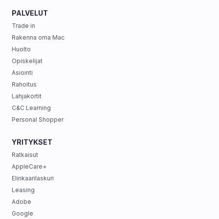
PALVELUT
Trade in
Rakenna oma Mac
Huolto
Opiskelijat
Asiointi
Rahoitus
Lahjakortit
C&C Learning
Personal Shopper
YRITYKSET
Ratkaisut
AppleCare+
Elinkaarilaskuri
Leasing
Adobe
Google