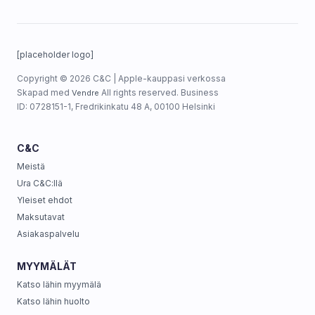
[placeholder logo]
Copyright © 2026 C&C | Apple-kauppasi verkossa
Skapad med
All rights reserved. Business
Vendre
ID: 0728151-1, Fredrikinkatu 48 A, 00100 Helsinki
C&C
Meistä
Ura C&C:llä
Yleiset ehdot
Maksutavat
Asiakaspalvelu
MYYMÄLÄT
Katso lähin myymälä
Katso lähin huolto