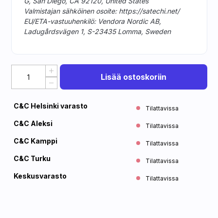
G, San Diego, CA 92120, United States
Valmistajan sähköinen osoite: https://satechi.net/
EU/ETA-vastuuhenkilö: Vendora Nordic AB,
Ladugårdsvägen 1, S-23435 Lomma, Sweden
Lisää ostoskoriin
C&C Helsinki varasto
Tilattavissa
C&C Aleksi
Tilattavissa
C&C Kamppi
Tilattavissa
C&C Turku
Tilattavissa
Keskusvarasto
Tilattavissa