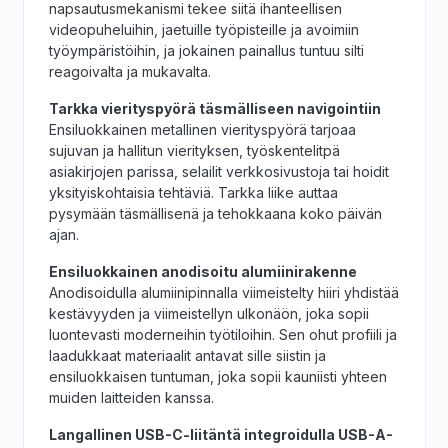
napsautusmekanismi tekee siitä ihanteellisen
videopuheluihin, jaetuille työpisteille ja avoimiin
työympäristöihin, ja jokainen painallus tuntuu silti
reagoivalta ja mukavalta.
Tarkka vierityspyörä täsmälliseen navigointiin
Ensiluokkainen metallinen vierityspyörä tarjoaa
sujuvan ja hallitun vierityksen, työskentelitpä
asiakirjojen parissa, selailit verkkosivustoja tai hoidit
yksityiskohtaisia tehtäviä. Tarkka liike auttaa
pysymään täsmällisenä ja tehokkaana koko päivän
ajan.
Ensiluokkainen anodisoitu alumiinirakenne
Anodisoidulla alumiinipinnalla viimeistelty hiiri yhdistää
kestävyyden ja viimeistellyn ulkonäön, joka sopii
luontevasti moderneihin työtiloihin. Sen ohut profiili ja
laadukkaat materiaalit antavat sille siistin ja
ensiluokkaisen tuntuman, joka sopii kauniisti yhteen
muiden laitteiden kanssa.
Langallinen USB-C-liitäntä integroidulla USB-A-