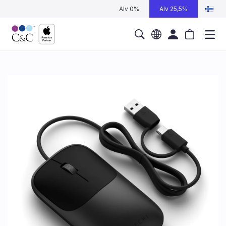
Alv 0%
Alv 25,5%