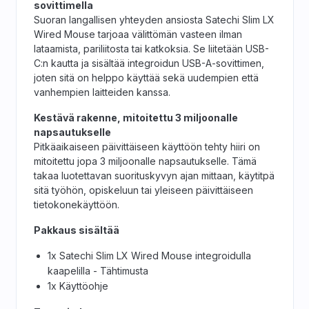
sovittimella
Suoran langallisen yhteyden ansiosta Satechi Slim LX
Wired Mouse tarjoaa välittömän vasteen ilman
lataamista, pariliitosta tai katkoksia. Se liitetään USB-
C:n kautta ja sisältää integroidun USB-A-sovittimen,
joten sitä on helppo käyttää sekä uudempien että
vanhempien laitteiden kanssa.
Kestävä rakenne, mitoitettu 3 miljoonalle
napsautukselle
Pitkäaikaiseen päivittäiseen käyttöön tehty hiiri on
mitoitettu jopa 3 miljoonalle napsautukselle. Tämä
takaa luotettavan suorituskyvyn ajan mittaan, käytitpä
sitä työhön, opiskeluun tai yleiseen päivittäiseen
tietokonekäyttöön.
Pakkaus sisältää
1x Satechi Slim LX Wired Mouse integroidulla
kaapelilla - Tähtimusta
1x Käyttöohje