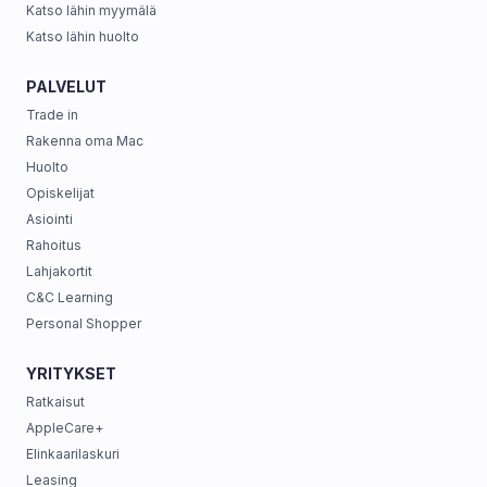
Katso lähin myymälä
Katso lähin huolto
PALVELUT
Trade in
Rakenna oma Mac
Huolto
Opiskelijat
Asiointi
Rahoitus
Lahjakortit
C&C Learning
Personal Shopper
YRITYKSET
Ratkaisut
AppleCare+
Elinkaarilaskuri
Leasing