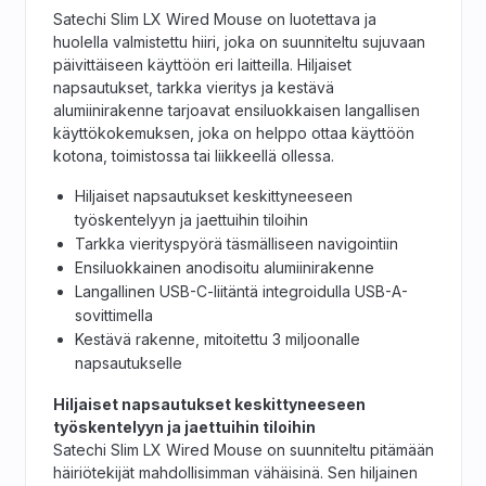
Satechi Slim LX Wired Mouse on luotettava ja
huolella valmistettu hiiri, joka on suunniteltu sujuvaan
päivittäiseen käyttöön eri laitteilla. Hiljaiset
napsautukset, tarkka vieritys ja kestävä
alumiinirakenne tarjoavat ensiluokkaisen langallisen
käyttökokemuksen, joka on helppo ottaa käyttöön
kotona, toimistossa tai liikkeellä ollessa.
Hiljaiset napsautukset keskittyneeseen
työskentelyyn ja jaettuihin tiloihin
Tarkka vierityspyörä täsmälliseen navigointiin
Ensiluokkainen anodisoitu alumiinirakenne
Langallinen USB-C-liitäntä integroidulla USB-A-
sovittimella
Kestävä rakenne, mitoitettu 3 miljoonalle
napsautukselle
Hiljaiset napsautukset keskittyneeseen
työskentelyyn ja jaettuihin tiloihin
Satechi Slim LX Wired Mouse on suunniteltu pitämään
häiriötekijät mahdollisimman vähäisinä. Sen hiljainen