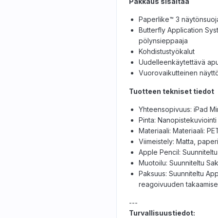
Pakkaus sisältää
Paperlike™ 3 näytönsuoja
Butterfly Application Sys
pölynsieppaaja
Kohdistustyökalut
Uudelleenkäytettävä apu
Vuorovaikutteinen näyt
Tuotteen tekniset tiedot
Yhteensopivuus: iPad Mi
Pinta: Nanopistekuvioint
Materiaali: Materiaali: PET
Viimeistely: Matta, paperi
Apple Pencil: Suunnitelt
Muotoilu: Suunniteltu Sak
Paksuus: Suunniteltu Ap
reagoivuuden takaamise
---
Turvallisuustiedot: