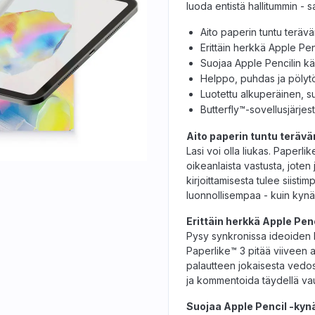
luoda entistä hallitummin - s
Aito paperin tuntu terävä
Erittäin herkkä Apple Pen
Suojaa Apple Pencilin kä
Helppo, puhdas ja pöly
Luotettu alkuperäinen, su
Butterfly™-sovellusjärjes
Aito paperin tuntu terävä
Lasi voi olla liukas. Paperli
oikeanlaista vastusta, joten
kirjoittamisesta tulee siisti
luonnollisempaa - kuin kynä 
Erittäin herkkä Apple Pen
Pysy synkronissa ideoiden 
Paperlike™ 3 pitää viiveen a
palautteen jokaisesta vedosta 
ja kommentoida täydellä vau
Suojaa Apple Pencil -kyn