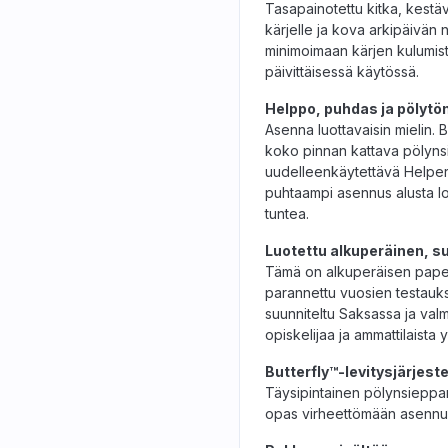
Tasapainotettu kitka, kestä
kärjelle ja kova arkipäivän 
minimoimaan kärjen kulumista
päivittäisessä käytössä.
Helppo, puhdas ja pölyt
Asenna luottavaisin mielin. 
koko pinnan kattava pölynsi
uudelleenkäytettävä Helper 
puhtaampi asennus alusta lop
tuntea.
Luotettu alkuperäinen, suu
Tämä on alkuperäisen paper
parannettu vuosien testauks
suunniteltu Saksassa ja valmis
opiskelijaa ja ammattilaista
Butterfly™-levitysjärjest
Täysipintainen pölynsieppar
opas virheettömään asenn