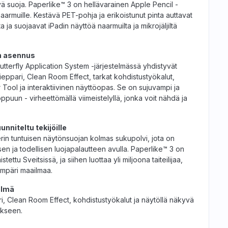
vä suoja. Paperlike™ 3 on hellävarainen Apple Pencil -
naarmuille. Kestävä PET-pohja ja erikoistunut pinta auttavat
 ja suojaavat iPadin näyttöä naarmuilta ja mikrojäljiltä
ön asennus
Butterfly Application System -järjestelmässä yhdistyvät
eppari, Clean Room Effect, tarkat kohdistustyökalut,
Tool ja interaktiivinen näyttöopas. Se on sujuvampi ja
puun - virheettömällä viimeistelyllä, jonka voit nähdä ja
nniteltu tekijöille
in tuntuisen näytönsuojan kolmas sukupolvi, jota on
en ja todellisen luojapalautteen avulla. Paperlike™ 3 on
tettu Sveitsissä, ja siihen luottaa yli miljoona taiteilijaa,
 ympäri maailmaa.
elmä
i, Clean Room Effect, kohdistustyökalut ja näytöllä näkyvä
ukseen.