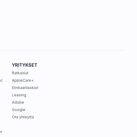
YRITYKSET
Ratkaisut
ac
AppleCare+
Elinkaarilaskuri
Leasing
Adobe
Google
Ota yhteyttä
r