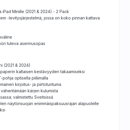
 iPad Minille (2021 & 2024) - 2 Pack
tem -levitysjärjestelmä, jossa on koko pinnan kattava
väline
töön tuleva asennusopas
ni (2021 & 2024)
i paperin kaltaisen kestävyyden takaamiseksi
-pohja optisella piiliimalla
mainen kirjoitus- ja piirtotuntuma
u vähentämään kärjen kulumista
sassa; valmistettu Sveitsissä
plen näytönsuojan enimmäispaksuusrajan alapuolelle
ksi