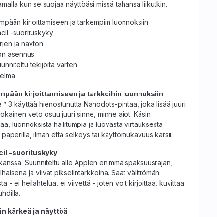
amalla kun se suojaa näyttöäsi missä tahansa liikutkin.
mpään kirjoittamiseen ja tarkempiin luonnoksiin
cil -suorituskyky
rjen ja näytön
tön asennus
unniteltu tekijöitä varten
telmä
mpään kirjoittamiseen ja tarkkoihin luonnoksiin
ke™ 3 käyttää hienostunutta Nanodots-pintaa, joka lisää juuri
 jokainen veto osuu juuri sinne, minne aiot. Käsin
mpää, luonnoksista hallitumpia ja luovasta virtauksesta
paperilla, ilman että selkeys tai käyttömukavuus kärsii.
cil -suorituskyky
kanssa. Suunniteltu alle Applen enimmäispaksuusrajan,
lhaisena ja viivat pikselintarkkoina. Saat välittömän
- ei heilahtelua, ei viivettä - joten voit kirjoittaa, kuvittaa
hdilla.
än kärkeä ja näyttöä