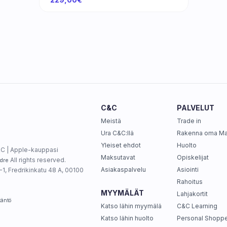
C&C
PALVELUT
Meistä
Trade in
Ura C&C:llä
Rakenna oma M
Yleiset ehdot
Huolto
C | Apple-kauppasi
Maksutavat
Opiskelijat
All rights reserved.
dre
Asiakaspalvelu
Asiointi
1, Fredrikinkatu 48 A, 00100
Rahoitus
MYYMÄLÄT
Lahjakortit
täntö
Katso lähin myymälä
C&C Learning
Katso lähin huolto
Personal Shoppe