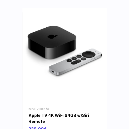
MN873KK/A
Apple TV 4K WiFi 64GB w/Siri
Remote
229,00€