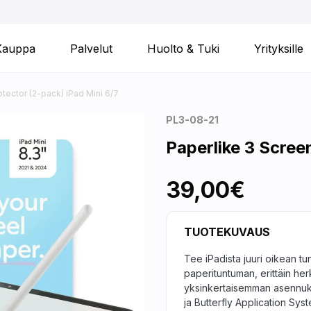
Kauppa
Palvelut
Huolto & Tuki
Yrityksille
tector (2-pack) iPad Mini 6/7
PL3-08-21
Paperlike 3 Scree
39,00€
TUOTEKUVAUS
Tee iPadista juuri oikean tu
paperituntuman, erittäin he
yksinkertaisemman asennuks
ja Butterfly Application Syste