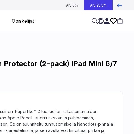
Alv 0%
Alv 25,5%
Opiskelijat
n Protector (2-pack) iPad Mini 6/7
ntuinen. Paperlike™ 3 tuo luojien rakastaman aidon
rkän Apple Pencil -suorituskyvyn ja puhtaamman,
en. Se on suunniteltu tunnusomaisella Nanodots-pinnalla
m -järjestelmällä, ja sen avulla voit kirjoittaa, piirtää ja