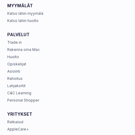
MYYMÄLÄT
Katso lähin myymälä
Katso lähin huolto
PALVELUT
Trade in
Rakenna oma Mac
Huolto
Opiskelijat
Asiointi
Rahoitus
Lahjakortit
C&C Learning
Personal Shopper
YRITYKSET
Ratkaisut
AppleCare+