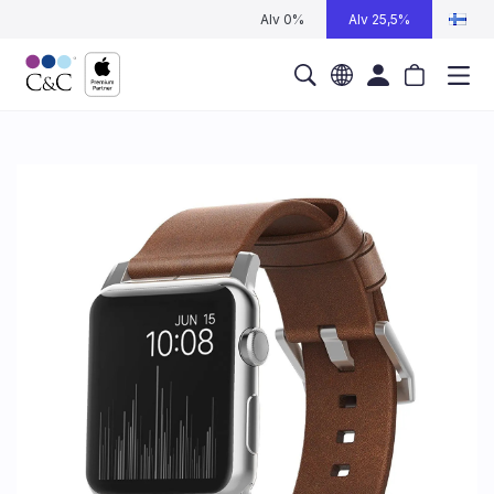
Alv 0%
Alv 25,5%