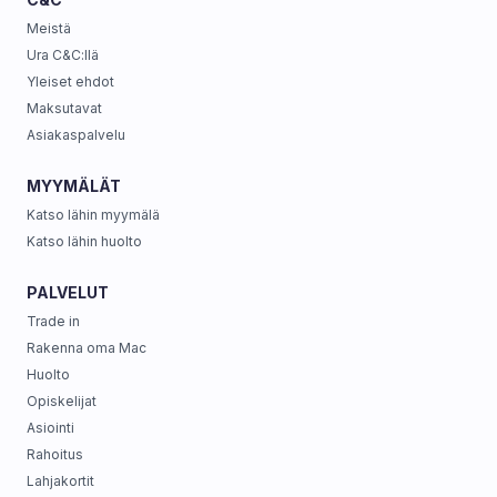
Meistä
Ura C&C:llä
Yleiset ehdot
Maksutavat
Asiakaspalvelu
MYYMÄLÄT
Katso lähin myymälä
Katso lähin huolto
PALVELUT
Trade in
Rakenna oma Mac
Huolto
Opiskelijat
Asiointi
Rahoitus
Lahjakortit