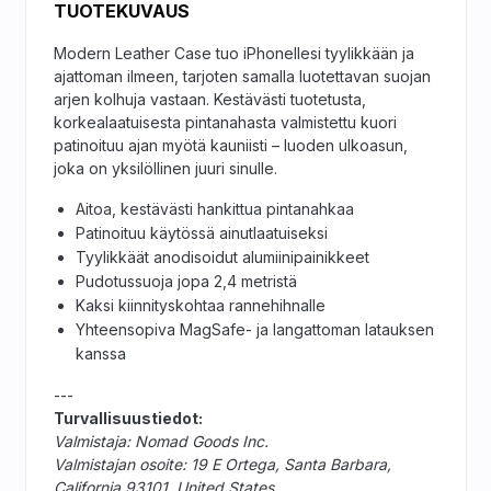
TUOTEKUVAUS
Modern Leather Case tuo iPhonellesi tyylikkään ja
ajattoman ilmeen, tarjoten samalla luotettavan suojan
arjen kolhuja vastaan. Kestävästi tuotetusta,
korkealaatuisesta pintanahasta valmistettu kuori
patinoituu ajan myötä kauniisti – luoden ulkoasun,
joka on yksilöllinen juuri sinulle.
Aitoa, kestävästi hankittua pintanahkaa
Patinoituu käytössä ainutlaatuiseksi
Tyylikkäät anodisoidut alumiinipainikkeet
Pudotussuoja jopa 2,4 metristä
Kaksi kiinnityskohtaa rannehihnalle
Yhteensopiva MagSafe- ja langattoman latauksen
kanssa
---
Turvallisuustiedot:
Valmistaja: Nomad Goods Inc.
Valmistajan osoite: 19 E Ortega, Santa Barbara,
California 93101, United States