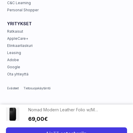
C&C Learning
Personal Shopper
YRITYKSET
Ratkaisut
AppleCare+
Elinkaarilaskuri
Leasing
Adobe
Google
Ota yhteyttä
Evästeet
Tietosuojakäytäntö
Nomad Modern Leather Folio w/MagSafe iPhone 16 Pro Max - Black
69,00€