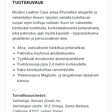
TUOTEKUVAUS
Modern Leather Case antaa iPhonellesi elegantin ja
viimeistellyn ilmeen, tarjoten samalla luotettavan
suojan arjen kolhuja vastaan. Kuori on valmistettu
kestävästi tuotetusta, korkealaatuisesta pintanahasta,
joka patinoituu ajan myötä kauniisti – lopputuloksena
yksilöllinen ja persoonallinen ilme.
Aitoa, vastuullisesti hankittua pintanahkaa
Patinoituu käytössä ainutlaatuiseksi
Tyylikkäät anodisoidut alumiinipainikkeet
Pudotussuoja jopa 2,4 metrin korkeudelta
Kaksi kiinnityskohtaa rannehihnalle
Yhteensopiva MagSafe- ja langattoman latauksen
kanssa
---
Turvallisuustiedot:
Valmistaja: Nomad Goods Inc.
Valmistajan osoite: 19 E Ortega, Santa Barbara,
California 93101, United States