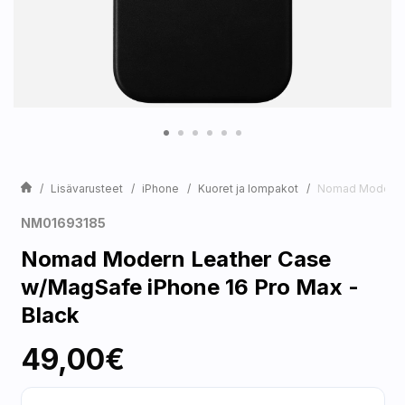
Lisävarusteet
iPhone
Kuoret ja lompakot
Nomad Modern L
NM01693185
Nomad Modern Leather Case
w/MagSafe iPhone 16 Pro Max -
Black
49,00€