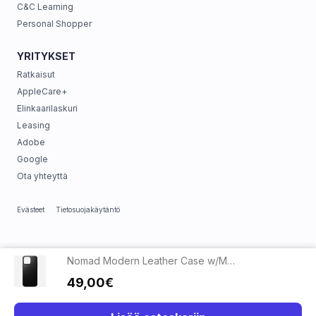
C&C Learning
Personal Shopper
YRITYKSET
Ratkaisut
AppleCare+
Elinkaarilaskuri
Leasing
Adobe
Google
Ota yhteyttä
Evästeet
Tietosuojakäytäntö
Nomad Modern Leather Case w/MagSafe iPhone 16 Pro Max - Black
49,00€