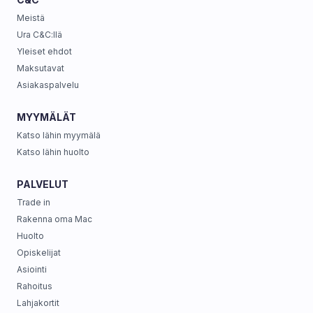
Meistä
Ura C&C:llä
Yleiset ehdot
Maksutavat
Asiakaspalvelu
MYYMÄLÄT
Katso lähin myymälä
Katso lähin huolto
PALVELUT
Trade in
Rakenna oma Mac
Huolto
Opiskelijat
Asiointi
Rahoitus
Lahjakortit