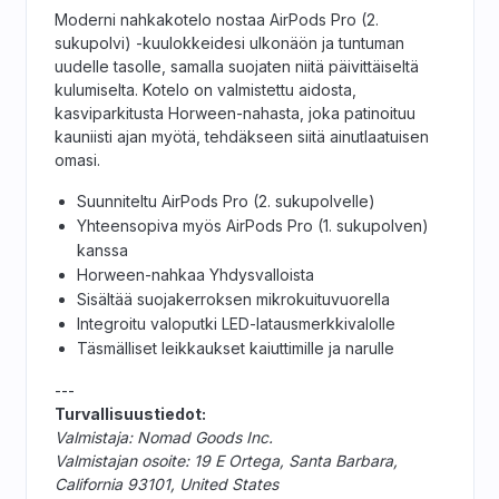
Moderni nahkakotelo nostaa AirPods Pro (2.
sukupolvi) -kuulokkeidesi ulkonäön ja tuntuman
uudelle tasolle, samalla suojaten niitä päivittäiseltä
kulumiselta. Kotelo on valmistettu aidosta,
kasviparkitusta Horween-nahasta, joka patinoituu
kauniisti ajan myötä, tehdäkseen siitä ainutlaatuisen
omasi.
Suunniteltu AirPods Pro (2. sukupolvelle)
Yhteensopiva myös AirPods Pro (1. sukupolven)
kanssa
Horween-nahkaa Yhdysvalloista
Sisältää suojakerroksen mikrokuituvuorella
Integroitu valoputki LED-latausmerkkivalolle
Täsmälliset leikkaukset kaiuttimille ja narulle
---
Turvallisuustiedot:
Valmistaja: Nomad Goods Inc.
Valmistajan osoite: 19 E Ortega, Santa Barbara,
California 93101, United States