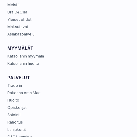
Meistä
Ura C&C:llä
Yleiset ehdot
Maksutavat
Asiakaspalvelu
MYYMÄLÄT
Katso lähin myymälä
Katso lähin huolto
PALVELUT
Trade in
Rakenna oma Mac
Huolto
Opiskelijat
Asiointi
Rahoitus
Lahjakortit
C&C Learning