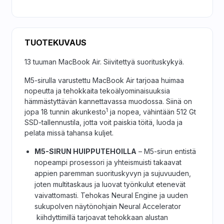
TUOTEKUVAUS
13 tuuman MacBook Air. Siivitettyä suorituskykyä.
M5-sirulla varustettu MacBook Air tarjoaa huimaa
nopeutta ja tehokkaita tekoälyominaisuuksia
hämmästyttävän kannettavassa muodossa. Siinä on
1
jopa 18 tunnin akunkesto
ja nopea, vähintään 512 Gt
SSD-tallennustila, jotta voit paiskia töitä, luoda ja
pelata missä tahansa kuljet.
M5-SIRUN HUIPPUTEHOILLA
– M5-sirun entistä
nopeampi prosessori ja yhteismuisti takaavat
appien paremman suorituskyvyn ja sujuvuuden,
joten multitaskaus ja luovat työnkulut etenevät
vaivattomasti. Tehokas Neural Engine ja uuden
sukupolven näytönohjain Neural Accelerator
kiihdyttimillä tarjoavat tehokkaan alustan