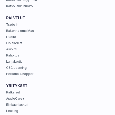
Katso lähin huolto
PALVELUT
Trade in
Rakenna oma Mac
Huolto
Opiskelijat
Asiointi
Rahoitus
Lahjakortit
C&C Learning
Personal Shopper
YRITYKSET
Ratkaisut
AppleCare+
Elinkaarilaskuri
Leasing