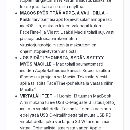
Applen langattoman N1-sirun ansiosta. Lisäksi se
tukee jopa kahta ulkoista näyttöä.
MACOS PYÖRITTÄÄ APPEJA VAUHDILLA
–
Kaikki tarvitsemasi apit toimivat salamannopeasti
macOS:ssä, mukaan lukien vakioapit kuten
FaceTime4 ja Viestit. Lisäksi Macisi toimii sujuvasti
ja suojatusti sisäänrakennetun
virustorjuntaohjelmiston ja maksuttomien
ohjelmistopäivitysten ansiosta.
JOS PIDÄT IPHONESTA, SYDÄN SYTTYY
MYÖS MACILLE
– Mac toimii saumattomasti
muiden Apple-laitteidesi kanssa. Kopioi sisältöä
iPhonessa ja sijoita se Maciin. Tekstaile Viestit-
apilla tai soita FaceTime-puheluita ja vastaa niihin
4
Macilla.
VIRTALÄHTEET
– Huomio: 13 tuuman MacBook
Airin mukana tulee USB C–MagSafe 3 latausjohto,
mutta ei virtalähdettä. Tämän laitteen lataaminen
edellyttää USB C-virtalähdettä tai muuta USB PD
virtalähdettä, joka voi tarjota 30 W tai enemmän
virtaa. Optimaalista lataamista varten Apple