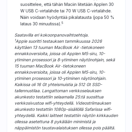
suosittelee, että tähän Maciin liitetään Applen 30
W USB C-virtalähde tai 70 W USB C-virtalähde.
Näin voidaan hyödyntää pikalatausta (jopa 50 %
5
lataus 30 minuutissa).
Saatavilla eri kokoonpanovaihtoehtoja.
1
Apple suoritti testauksen tammikuussa 2026
käyttäen 13 tuuman MacBook Air ‑tietokoneen
ennakkoversioita, joissa oli Applen M5-siru, 10-
ytiminen prosessori ja 8-ytiminen näytönohjain, sekä
15 tuuman MacBook Air ‑tietokoneen
ennakkoversioita, joissa oli Applen M5-siru, 10-
ytiminen prosessori ja 10-ytiminen näytönohjain.
Kaikissa oli 16 Gt yhteis­muistia ja 512 Gt SSD-
tallennustilaa. Langattoman verkkoselauksen
akunkesto testattiin selaamalla 25:tä suosittua
verkkosivustoa wifi-yhteydellä. Videostriimauksen
akunkesto testattiin 1080p-sisällöllä Safarissa wifi-
yhteydellä. Kaikki laitteet testattiin näytön kirkkauden
ollessa asetettuna 8 pykälään minimistä ja
näppäimistön taustavalaistuksen ollessa pois päältä.