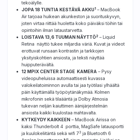
tekoälylle.
1
JOPA 18 TUNTIA KESTÄVÄ AKKU
– MacBook
Air tarjoaa huikean akunkeston ja suorituskyvyn,
joten virtaa riittää huoletta koko päiväksi töihin tai
opintoihin ilman lataustarvetta.
2
LOISTAVA 13,6 TUUMAN NÄYTTÖ
– Liquid
Retina näyttö tukee miljardia väriä. Kuvat ja videot
erottuvat runsaan kontrastin ja tarkkojen
yksityiskohtien ansiosta, ja teksti näyttää
huipputerävältä.
12 MPIX CENTER STAGE KAMERA
– Pysy
videopuheluissa automaattisesti kuvassa
valokeilatoiminnon avulla tai jaa työtilasi ylhäältä
päin käyttämällä työpöytänäkymää. Kolmen
mikrofonin sekä tilaääntä ja Dolby Atmosia
tukevan neljän kaiuttimen äänijärjestelmän
ansiosta kaikki kuulostaa mahtavalta.
KYTKEYDY KAIKKEEN
– MacBook Airissa on
kaksi Thunderbolt 4 porttia, MagSafe latausportti
3
ja kuulokeliitäntä sekä wifi 7
ja Bluetooth 6