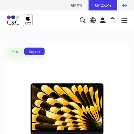
Alv 0%
Alv 25,5%
-11%
Tarjous