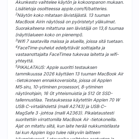
Akunkesto vaihtelee käytön ja kokoonpanon mukaan.
Lisätietoja osoitteessa apple.com/fi/batteries.
2
Näytön koko mitataan lävistäjästä. 13 tuuman
MacBook Airin näytössä on pyöristetyt yläkulmat.
Suorakaiteena mitattuna sen lävistäjä on 13,6 tuumaa
(näyttöalueen koko on pienempi).
3
Wifi 7 saatavilla maissa ja alueilla, joissa sitä tuetaan.
4
FaceTime-puhelut edellyttävät soittajalta ja
vastaanottajalta FaceTimea tukevaa laitetta ja wifi-
yhteyttä.
5
PIKALATAUS: Apple suoritti testauksen
tammikuussa 2026 käyttäen 13 tuuman MacBook Air
‑tietokoneen ennakkoversioita, joissa oli Applen
M5‑siru, 10-ytiminen prosessori, 8-ytiminen
näytönohjain, 16 Gt yhteismuistia ja 512 Gt SSD-
tallennustilaa. Testauksessa käytettiin Applen 70 W
USB‑C-virta­lähdettä (malli A2743) ja USB‑C–
MagSafe 3 ‑johtoa (malli A2363). Pikalataustesti
suoritettiin virrattomilla MacBook Air ‑tietokoneilla.
Ajat on mitattu siitä, kun laite herää nukkumis­tilasta
tai kun Applen logo tulee näkyviin laitteen
käynnistyessä. Latausaika vaihtelee asetusten ja