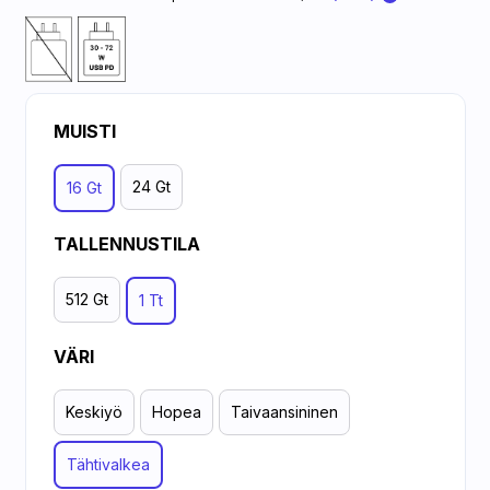
MUISTI
24 Gt
16 Gt
TALLENNUSTILA
512 Gt
1 Tt
VÄRI
Keskiyö
Hopea
Taivaan­sininen
Tähtivalkea