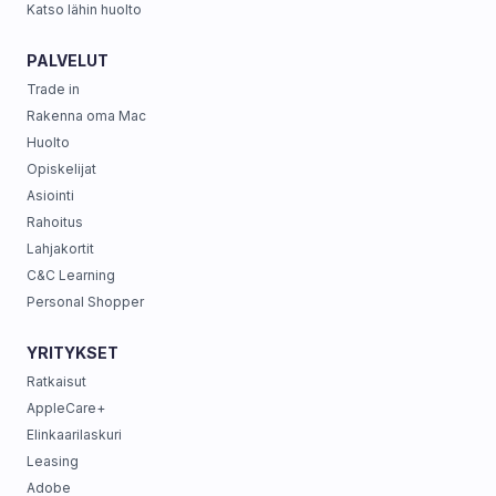
Katso lähin huolto
PALVELUT
Trade in
Rakenna oma Mac
Huolto
Opiskelijat
Asiointi
Rahoitus
Lahjakortit
C&C Learning
Personal Shopper
YRITYKSET
Ratkaisut
AppleCare+
Elinkaarilaskuri
Leasing
Adobe