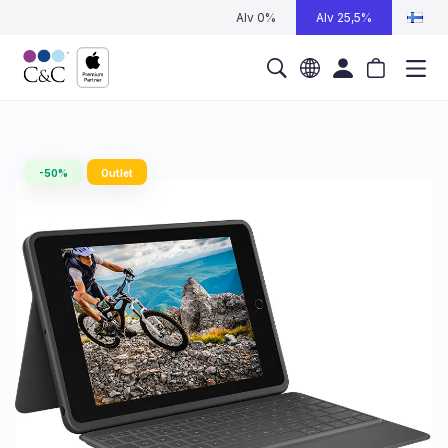
Alv 0%
Alv 25,5%
-50%
Outlet