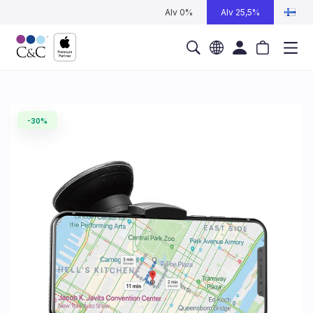
Alv 0%
Alv 25,5%
-30%