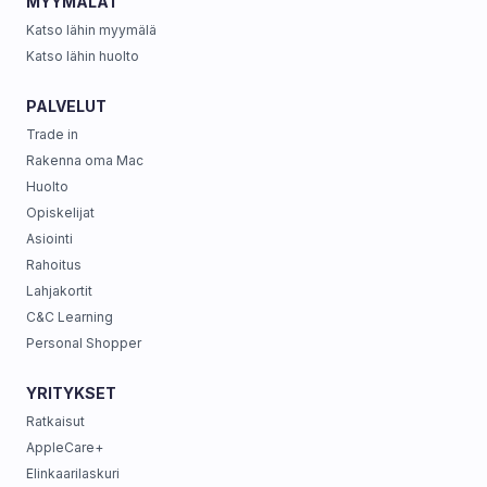
MYYMÄLÄT
Katso lähin myymälä
Katso lähin huolto
PALVELUT
Trade in
Rakenna oma Mac
Huolto
Opiskelijat
Asiointi
Rahoitus
Lahjakortit
C&C Learning
Personal Shopper
YRITYKSET
Ratkaisut
AppleCare+
Elinkaarilaskuri