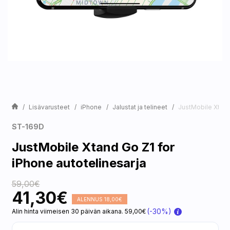
Lisävarusteet
iPhone
Jalustat ja telineet
JustMobile Xtand
ST-169D
JustMobile Xtand Go Z1 for
iPhone autotelinesarja
59,00€
41,30€
ALENNUS 18,00€
(-30%)
Alin hinta viimeisen 30 päivän aikana. 59,00€