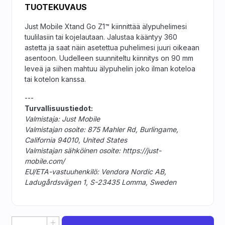
TUOTEKUVAUS
Just Mobile Xtand Go Z1™ kiinnittää älypuhelimesi
tuulilasiin tai kojelautaan. Jalustaa kääntyy 360
astetta ja saat näin asetettua puhelimesi juuri oikeaan
asentoon. Uudelleen suunniteltu kiinnitys on 90 mm
leveä ja siihen mahtuu älypuhelin joko ilman koteloa
tai kotelon kanssa.
---
Turvallisuustiedot:
Valmistaja: Just Mobile
Valmistajan osoite: 875 Mahler Rd, Burlingame,
California 94010, United States
Valmistajan sähköinen osoite: https://just-
mobile.com/
EU/ETA-vastuuhenkilö: Vendora Nordic AB,
Ladugårdsvägen 1, S-23435 Lomma, Sweden