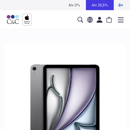
Alv 0%
Alv 25,5%