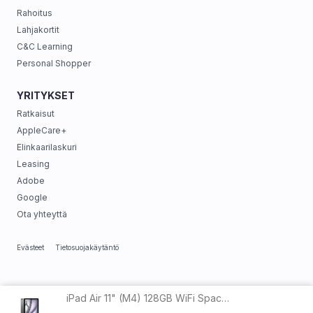
Rahoitus
Lahjakortit
C&C Learning
Personal Shopper
YRITYKSET
Ratkaisut
AppleCare+
Elinkaarilaskuri
Leasing
Adobe
Google
Ota yhteyttä
Evästeet
Tietosuojakäytäntö
iPad Air 11" (M4) 128GB WiFi Space Grey