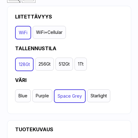
LIITETTÄVYYS
WiFi+Cellular
WiFi
TALLENNUSTILA
256Gt
512Gt
1Tt
128Gt
VÄRI
Blue
Purple
Starlight
Space Grey
TUOTEKUVAUS