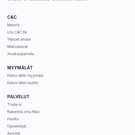
C&C
Meistä
Ura C&C:llä
Yleiset ehdot
Maksutavat
Asiakaspalvelu
MYYMÄLÄT
Katso lähin myymälä
Katso lähin huolto
PALVELUT
Trade in
Rakenna oma Mac
Huolto
Opiskelijat
Asiointi