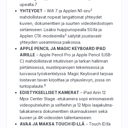
upealta.7
2
YHTEYDET
– Wifi 7 ja Applen N1-siru
mahdollistavat nopeat langattomat yhteydet
kuvien, dokumenttien ja suurten videotiedostojen
siirtämiseen. Lisäksi huippunopealla 5G:llä ja
3
Applen C1X-modeemilla
säilytät joustavasti
yhteyden useammissa paikoissa.
APPLE PENCIL JA MAGIC KEYBOARD IPAD
AIRILLE
– Apple Pencil Pro ja Apple Pencil (USB-
C) mahdollistavat intuitiivisen ja tarkan hallinnan
piirtämisessä, muistiinpanojen tekemisessä ja
luovassa työskentelyssä. Magic Keyboard tarjoaa
loistavan tavan kirjoittaa ja ohjauslevyn, jossa on
8
tuntopalaute.
EDISTYKSELLISET KAMERAT
– iPad Airin 12
Mpix Center Stage ‑etukamera sopii erinomaisesti
videopuheluihin ja selfieihin ja 12 Mpix laajakulma­
takakamera dokumenttien skannaukseen sekä
kuvien ja 4K-videoiden tallentamiseen.
AVAA JA MAKSA TOUCH ID:LLÄ
– Touch ID:llä