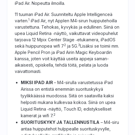
iPad Air. Nopeutta ilmoilla.
11 tuuman iPad Air. Suunniteltu Apple Intelligenceä
1
varten.
iPad Air, nyt Applen M4-sirun huipputehoilla
varustettuna. Tehokas, kyvykäs ja edullinen. Siinä on
upea Liquid Retina ‑näyttö, vaikuttavat video­puhelut
tarjoava 12 Mpix Center Stage ‑etukamera, iPadOS
2
3
sekä huippunopea wifi 7
ja 5G.
Lisäksi se toimii mm.
Apple Pencil Pron ja iPad Airin Magic Keyboardin
kanssa, joten voit käyttää useita appeja saman­
aikaisesti, opiskella, tehdä töitä, pelata ja luoda
vaivattomasti.
MIKSI IPAD AIR
– M4-sirulla varustetussa iPad
Airissa on entistä enemmän suoritus­kykyä
tyylikkäässä muodossa. Siitä on saatavilla kaksi
helposti mukana kulkevaa kokoa. Siinä on upea
Liquid Retina ‑näyttö, Touch ID, edistykselliset
2
kamerat ja wifi 7.
SUORITUSKYKY JA TALLENNUSTILA
– M4-siru
antaa huipputehot hulppealle suoritus­kyvylle,