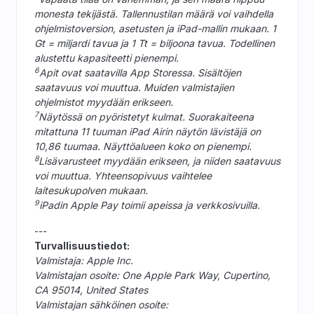
monesta tekijästä. Tallennustilan määrä voi vaihdella
ohjelmistoversion, asetusten ja iPad-mallin mukaan. 1
Gt = miljardi tavua ja 1 Tt = biljoona tavua. Todellinen
alustettu kapasiteetti pienempi.
6
Apit ovat saatavilla App Storessa. Sisältöjen
saatavuus voi muuttua. Muiden valmistajien
ohjelmistot myydään erikseen.
7
Näytössä on pyöristetyt kulmat. Suorakaiteena
mitattuna 11 tuuman iPad Airin näytön lävistäjä on
10,86 tuumaa. Näyttöalueen koko on pienempi.
8
Lisävarusteet myydään erikseen, ja niiden saatavuus
voi muuttua. Yhteensopivuus vaihtelee
laitesukupolven mukaan.
9
iPadin Apple Pay toimii apeissa ja verkkosivuilla.
---
Turvallisuustiedot:
Valmistaja: Apple Inc.
Valmistajan osoite: One Apple Park Way, Cupertino,
CA 95014, United States
Valmistajan sähköinen osoite: