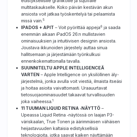
edistyksellisille grafiikoille ja sujuvalle
multitaskaukselle. Koko päivän kestävän akun
ansiosta voit jatkaa työskentelyä tai pelaamista
5
missä vain.
6
IPADOS + APIT
– Voit pyörittää appeja
ja saada
enemmän aikaan iPadOS 26:n mullistavien
ominaisuuksien ja intuitiivisen designin ansiosta.
Joustava ikkunoiden järjestely auttaa sinua
hallitsemaan ja järjestämään työnkulkusi
ennenkokemattomalla tavalla.
SUUNNITELTU APPLE INTELLIGENCEÄ
VARTEN
– Apple Intelligence on yksilöllinen äly­
järjestelmä, jonka avulla voit viestiä, ilmaista itseäsi
ja hoitaa asioita vaivattomasti. Uraa­uurtavat
tietosuoja­ominaisuudet takaavat turvallisuuden
1
joka vaiheessa.
11 TUUMAN LIQUID RETINA ‑NÄYTTÖ
–
Upeassa Liquid Retina ‑näytössä on laajan P3-
väriskaalan, True Tonen ja äärimmäisen vähäisen
heijastavuuden kaltaisia edistyksellisiä
teknologioita, jotka saavat kaiken näyttämään