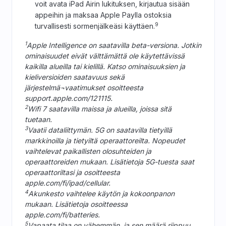
voit avata iPad Airin lukituksen, kirjautua sisään
appeihin ja maksaa Apple Paylla ostoksia
9
turvallisesti sormenjälkeäsi käyttäen.
1
Apple Intelligence on saatavilla beta-versiona. Jotkin
ominaisuudet eivät välttämättä ole käytettävissä
kaikilla alueilla tai kielillä. Katso ominaisuuksien ja
kieliversioiden saatavuus sekä
järjestelmä¬vaatimukset osoitteesta
support.apple.com/121115.
2
Wifi 7 saatavilla maissa ja alueilla, joissa sitä
tuetaan.
3
Vaatii dataliittymän. 5G on saatavilla tietyillä
markkinoilla ja tietyiltä operaattoreilta. Nopeudet
vaihtelevat paikallisten olosuhteiden ja
operaattoreiden mukaan. Lisätietoja 5G-tuesta saat
operaattoriltasi ja osoitteesta
apple.com/fi/ipad/cellular.
4
Akunkesto vaihtelee käytön ja kokoonpanon
mukaan. Lisätietoja osoitteessa
apple.com/fi/batteries.
5
Vapaata tilaa on vähemmän, ja sen määrä riippuu