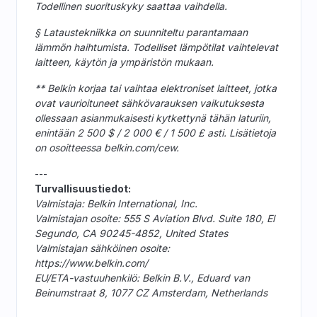
Todellinen suorituskyky saattaa vaihdella.
§ Lataustekniikka on suunniteltu parantamaan
lämmön haihtumista. Todelliset lämpötilat vaihtelevat
laitteen, käytön ja ympäristön mukaan.
** Belkin korjaa tai vaihtaa elektroniset laitteet, jotka
ovat vaurioituneet sähkövarauksen vaikutuksesta
ollessaan asianmukaisesti kytkettynä tähän laturiin,
enintään 2 500 $ / 2 000 € / 1 500 £ asti. Lisätietoja
on osoitteessa belkin.com/cew.
---
Turvallisuustiedot:
Valmistaja: Belkin International, Inc.
Valmistajan osoite: 555 S Aviation Blvd. Suite 180, El
Segundo, CA 90245-4852, United States
Valmistajan sähköinen osoite:
https://www.belkin.com/
EU/ETA-vastuuhenkilö: Belkin B.V., Eduard van
Beinumstraat 8, 1077 CZ Amsterdam, Netherlands