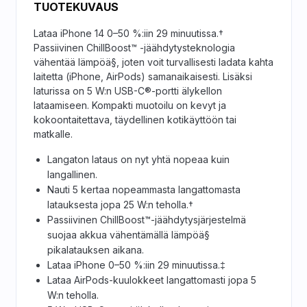
TUOTEKUVAUS
Lataa iPhone 14 0–50 %:iin 29 minuutissa.†
Passiivinen ChillBoost™ -jäähdytysteknologia
vähentää lämpöä§, joten voit turvallisesti ladata kahta
laitetta (iPhone, AirPods) samanaikaisesti. Lisäksi
laturissa on 5 W:n USB-C®-portti älykellon
lataamiseen. Kompakti muotoilu on kevyt ja
kokoontaitettava, täydellinen kotikäyttöön tai
matkalle.
Langaton lataus on nyt yhtä nopeaa kuin
langallinen.
Nauti 5 kertaa nopeammasta langattomasta
latauksesta jopa 25 W:n teholla.†
Passiivinen ChillBoost™-jäähdytysjärjestelmä
suojaa akkua vähentämällä lämpöä§
pikalatauksen aikana.
Lataa iPhone 0–50 %:iin 29 minuutissa.‡
Lataa AirPods-kuulokkeet langattomasti jopa 5
W:n teholla.