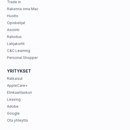
Trade in
Rakenna oma Mac
Huolto
Opiskelijat
Asiointi
Rahoitus
Lahjakortit
C&C Learning
Personal Shopper
YRITYKSET
Ratkaisut
AppleCare+
Elinkaarilaskuri
Leasing
Adobe
Google
Ota yhteyttä