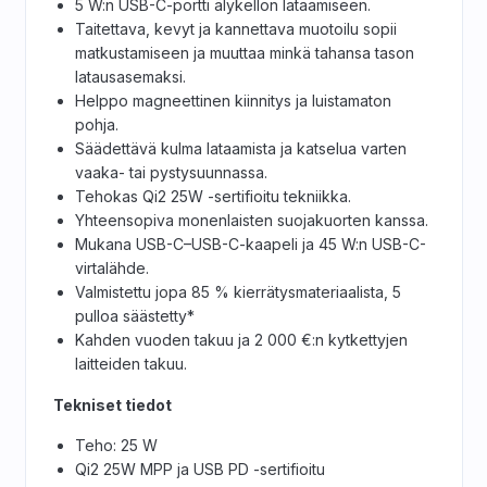
5 W:n USB-C-portti älykellon lataamiseen.
Taitettava, kevyt ja kannettava muotoilu sopii
matkustamiseen ja muuttaa minkä tahansa tason
latausasemaksi.
Helppo magneettinen kiinnitys ja luistamaton
pohja.
Säädettävä kulma lataamista ja katselua varten
vaaka- tai pystysuunnassa.
Tehokas Qi2 25W -sertifioitu tekniikka.
Yhteensopiva monenlaisten suojakuorten kanssa.
Mukana USB-C–USB-C-kaapeli ja 45 W:n USB-C-
virtalähde.
Valmistettu jopa 85 % kierrätysmateriaalista, 5
pulloa säästetty*
Kahden vuoden takuu ja 2 000 €:n kytkettyjen
laitteiden takuu.
Tekniset tiedot
Teho: 25 W
Qi2 25W MPP ja USB PD -sertifioitu