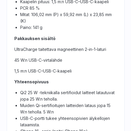
Kaapelin pituus: 1,5 m:n USB-C–USB-C-kaapeli
PCR 85 %
Mitat: 106,02 mm (P) x 59,92 mm (L) x 23,85 mm
(K)
Paino: 141 g
Pakkauksen sisältö
UltraCharge taitettava magneettinen 2-in-1-laturi
45 W:n USB-C-virtalähde
1,5 m:n USB-C–USB-C-kaapeli
Yhteensopivuus
Qi2 25 W -tekniikalla sertifioidut laitteet latautuvat
jopa 25 W:n teholla.
Muiden Qi-sertifioitujen laitteiden lataus jopa 15
W:n teholla. 5 W:n
USB-C-portti tukee yhteensopivien älykellojen
lataamista.