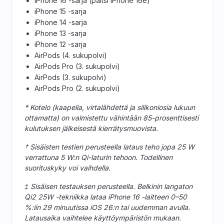
iPhone 16 -sarja (paitsi iPhone 16e)
iPhone 15 -sarja
iPhone 14 -sarja
iPhone 13 -sarja
iPhone 12 -sarja
AirPods (4. sukupolvi)
AirPods Pro (3. sukupolvi)
AirPods (3. sukupolvi)
AirPods Pro (2. sukupolvi)
* Kotelo (kaapelia, virtalähdettä ja silikoniosia lukuun
ottamatta) on valmistettu vähintään 85-prosenttisesti
kulutuksen jälkeisestä kierrätysmuovista.
† Sisäisten testien perusteella lataus teho jopa 25 W
verrattuna 5 W:n Qi-laturin tehoon. Todellinen
suorituskyky voi vaihdella.
‡ Sisäisen testauksen perusteella. Belkinin langaton
Qi2 25W -tekniikka lataa iPhone 16 -laitteen 0–50
%:iin 29 minuutissa iOS 26:n tai uudemman avulla.
Latausaika vaihtelee käyttöympäristön mukaan.