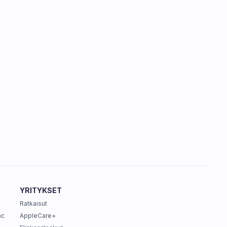
YRITYKSET
Ratkaisut
ac
AppleCare+