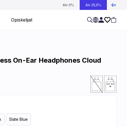
Alv 0%
Alv 25,5%
Opiskelijat
less On-Ear Headphones Cloud
k
Slate Blue