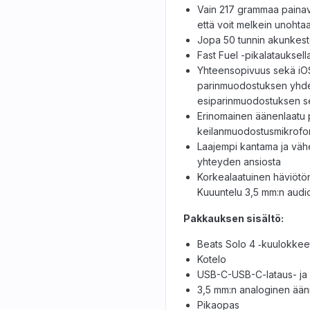
Vain 217 grammaa painava
että voit melkein unohta
Jopa 50 tunnin akunkesto
Fast Fuel -pikalatauksella
Yhteensopivuus sekä iOS-
parinmuodostuksen yhdel
esiparinmuodostuksen sekä
Erinomainen äänenlaatu p
keilanmuodostusmikrofon
Laajempi kantama ja väh
yhteyden ansiosta
Korkealaatuinen häviötön 
Kuuuntelu 3,5 mm:n audio
Pakkauksen sisältö:
Beats Solo 4 ‑kuulokkee
Kotelo
USB-C-USB-C-lataus- ja 
3,5 mm:n analoginen ään
Pikaopas