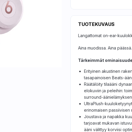
TUOTEKUVAUS
Langattomat on-ear-kuulok
Aina muodissa. Aina päässä.
Tärkeimmät ominaisuude
Erityinen akustinen raken
tasapainoisen Beats-ää
Räätälöity tilaääni dyna
elokuviin ja peleihin: toim
surround-äänielämyksen
UltraPlush-kuuloketyynyt
erinomaisen passiivisen 
Joustava ja napakka kuu
tarjoavat mukavan istuvu
ääni välittyy korviisi opti