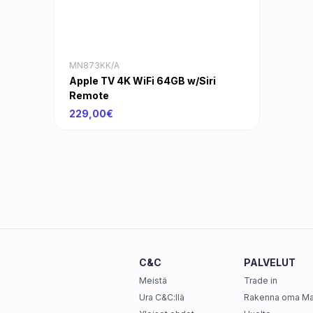
MN873KK/A
Apple TV 4K WiFi 64GB w/Siri
Remote
229,00€
C&C
PALVELUT
Meistä
Trade in
Ura C&C:llä
Rakenna oma M