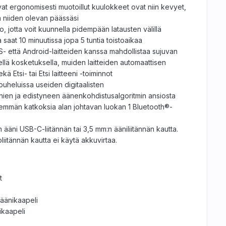
t ergonomisesti muotoillut kuulokkeet ovat niin kevyet,
a niiden olevan päässäsi
, jotta voit kuunnella pidempään latausten välillä
 saat 10 minuutissa jopa 5 tuntia toistoaikaa
 että Android-laitteiden kanssa mahdollistaa sujuvan
lä kosketuksella, muiden laitteiden automaattisen
 Etsi- tai Etsi laitteeni -toiminnot
uheluissa useiden digitaalisten
ien ja edistyneen äänenkohdistusalgoritmin ansiosta
emmän katkoksia alan johtavan luokan 1 Bluetooth®-
ääni USB-C-liitännän tai 3,5 mm:n ääniliitännän kautta.
liitännän kautta ei käytä akkuvirtaa.
t
äänikaapeli
ikaapeli