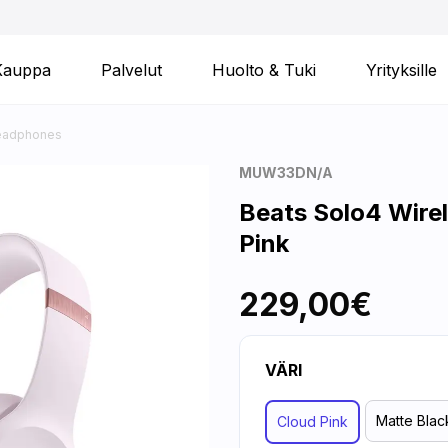
Kauppa
Palvelut
Huolto & Tuki
Yrityksille
Headphones
MUW33DN/A
Beats Solo4 Wire
Pink
229,00€
VÄRI
Matte Blac
Cloud Pink