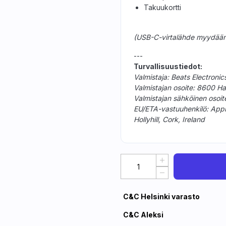
Takuukortti
(USB-C-virtalähde myydään
---
Turvallisuustiedot:
Valmistaja: Beats Electroni
Valmistajan osoite: 8600 Ha
Valmistajan sähköinen osoi
EU/ETA-vastuuhenkilö: Apple D
Hollyhill, Cork, Ireland
C&C Helsinki varasto
C&C Aleksi