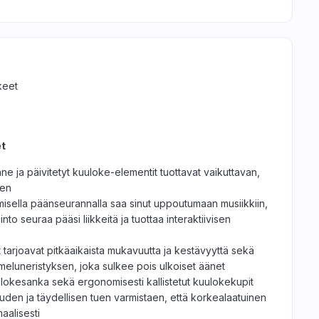
keet
t
ne ja päivitetyt kuuloke-elementit tuottavat vaikuttavan,
nen
amisella päänseurannalla saa sinut uppoutumaan musiikkiin,
into seuraa pääsi liikkeitä ja tuottaa interaktiivisen
 tarjoavat pitkäaikaista mukavuutta ja kestävyyttä sekä
meluneristyksen, joka sulkee pois ulkoiset äänet
lokesanka sekä ergonomisesti kallistetut kuulokekupit
uden ja täydellisen tuen varmistaen, että korkealaatuinen
maalisesti