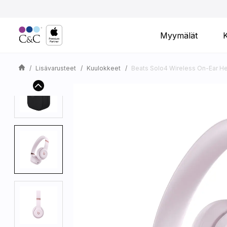
Myymälät
Lisävarusteet
Kuulokkeet
Beats Solo4 Wireless On-Ear 