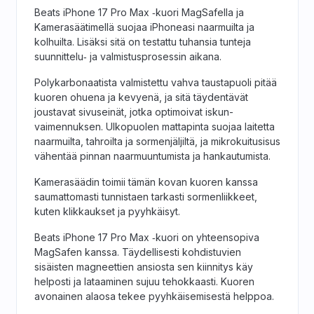
Beats iPhone 17 Pro Max ‑kuori MagSafella ja
Kamerasäätimellä suojaa iPhoneasi naarmuilta ja
kolhuilta. Lisäksi sitä on testattu tuhansia tunteja
suunnittelu‑ ja valmistus­prosessin aikana.
Polykarbonaatista valmistettu vahva tausta­puoli pitää
kuoren ohuena ja kevyenä, ja sitä täydentävät
joustavat sivuseinät, jotka optimoivat iskun­
vaimennuksen. Ulkopuolen mattapinta suojaa laitetta
naarmuilta, tahroilta ja sormenjäljiltä, ja mikrokuitu­sisus
vähentää pinnan naarmuuntumista ja hankautumista.
Kamera­säädin toimii tämän kovan kuoren kanssa
saumattomasti tunnistaen tarkasti sormenliikkeet,
kuten klikkaukset ja pyyhkäisyt.
Beats iPhone 17 Pro Max ‑kuori on yhteen­sopiva
MagSafen kanssa. Täydellisesti kohdistuvien
sisäisten magneettien ansiosta sen kiinnitys käy
helposti ja lataaminen sujuu tehokkaasti. Kuoren
avonainen alaosa tekee pyyhkäisemisestä helppoa.