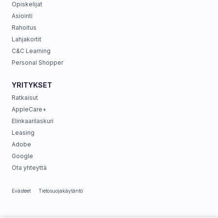
Opiskelijat
Asiointi
Rahoitus
Lahjakortit
C&C Learning
Personal Shopper
YRITYKSET
Ratkaisut
AppleCare+
Elinkaarilaskuri
Leasing
Adobe
Google
Ota yhteyttä
Evästeet
Tietosuojakäytäntö