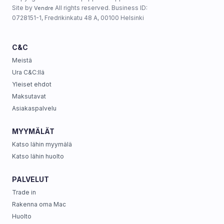
Site by
All rights reserved. Business ID:
Vendre
0728151-1, Fredrikinkatu 48 A, 00100 Helsinki
C&C
Meistä
Ura C&C:llä
Yleiset ehdot
Maksutavat
Asiakaspalvelu
MYYMÄLÄT
Katso lähin myymälä
Katso lähin huolto
PALVELUT
Trade in
Rakenna oma Mac
Huolto