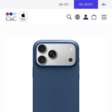
Alv 0%
Alv 25,5%