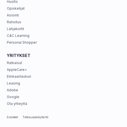
Huolto
Opiskelijat
Asiointi
Rahoitus
Lahjakortit
C&C Learning
Personal Shopper
YRITYKSET
Ratkaisut
AppleCare+
Elinkaarilaskuri
Leasing
Adobe
Google
Ota yhteyttä
Evästeet
Tietosuojakäytäntö