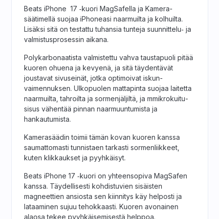
Beats iPhone 17 ‑kuori MagSafella ja Kamera­
säätimellä suojaa iPhoneasi naarmuilta ja kolhuilta.
Lisäksi sitä on testattu tuhansia tunteja suunnittelu‑ ja
valmistus­prosessin aikana.
Polykarbonaatista valmistettu vahva taustapuoli pitää
kuoren ohuena ja kevyenä, ja sitä täydentävät
joustavat sivuseinät, jotka optimoivat iskun­
vaimennuksen. Ulkopuolen mattapinta suojaa laitetta
naarmuilta, tahroilta ja sormenjäljiltä, ja mmikrokuitu­
sisus vähentää pinnan naarmuuntumista ja
hankautumista.
Kamera­säädin toimii tämän kovan kuoren kanssa
saumattomasti tunnistaen tarkasti sormenliikkeet,
kuten klikkaukset ja pyyhkäisyt.
Beats iPhone 17 ‑kuori on yhteen­sopiva MagSafen
kanssa. Täydellisesti kohdistuvien sisäisten
magneettien ansiosta sen kiinnitys käy helposti ja
lataaminen sujuu tehokkaasti. Kuoren avonainen
alaosa tekee pyyhkäisemisestä helppoa.