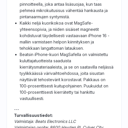
pinnoitteella, joka antaa lisäsuojaa, kun taas
pehmeä mikrokuitusisus vähentää hankausta ja
pintanaarmujen syntymistä.
Kaikki neljä kuorikokoa ovat MagSafe-
yhteensopivia, ja niiden sisäiset magneetit
kohdistuvat täydellisesti vastaavaan iPhone 16 -
malliin varmistaen helpon kiinnityksen ja
tehokkaan langattoman latauksen.
Beatsin iPhone-kuori MagSafella on valmistettu
kuluttajatuotteista saaduista
kierrätysmateriaaleista, ja se on saatavilla neljässä
tyylikkäässä värivaihtoehdossa, joita sisustan
näyttävät tehostevärit korostavat. Pakkaus on
100-prosenttisesti kuitupohjainen. Puukuidut on
100-prosenttisesti kierrätetty tai hankittu
vastuullisesti.
---
Turvallisuustiedot:
Valmistaja: Beats Electronics LLC
Valmistajan osoite: 8600 Hayden Pl, Culver City,