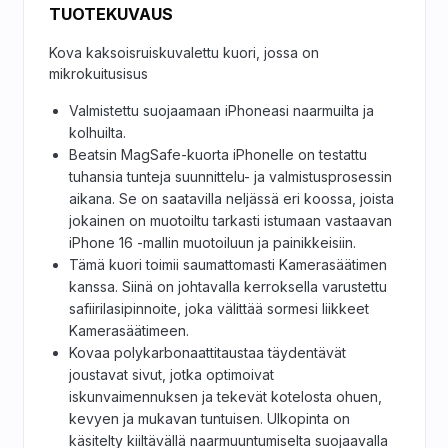
TUOTEKUVAUS
Kova kaksoisruiskuvalettu kuori, jossa on
mikrokuitusisus
Valmistettu suojaamaan iPhoneasi naarmuilta ja
kolhuilta.
Beatsin MagSafe-kuorta iPhonelle on testattu
tuhansia tunteja suunnittelu- ja valmistusprosessin
aikana. Se on saatavilla neljässä eri koossa, joista
jokainen on muotoiltu tarkasti istumaan vastaavan
iPhone 16 -mallin muotoiluun ja painikkeisiin.
Tämä kuori toimii saumattomasti Kamerasäätimen
kanssa. Siinä on johtavalla kerroksella varustettu
safiirilasipinnoite, joka välittää sormesi liikkeet
Kamerasäätimeen.
Kovaa polykarbonaattitaustaa täydentävät
joustavat sivut, jotka optimoivat
iskunvaimennuksen ja tekevät kotelosta ohuen,
kevyen ja mukavan tuntuisen. Ulkopinta on
käsitelty kiiltävällä naarmuuntumiselta suojaavalla