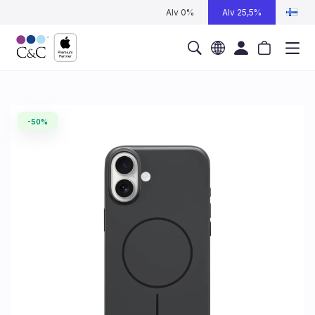
Alv 0%
Alv 25,5%
-50%