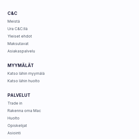
C&C
Meistä
Ura C&C:llä
Yleiset ehdot
Maksutavat
Asiakaspalvelu
MYYMÄLÄT
Katso lähin myymälä
Katso lähin huolto
PALVELUT
Trade in
Rakenna oma Mac
Huolto
Opiskelijat
Asiointi