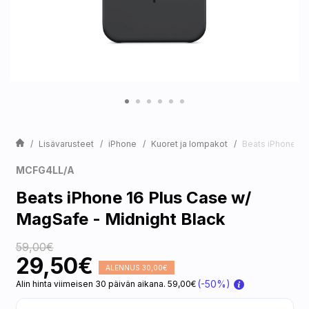
Lisävarusteet
iPhone
Kuoret ja lompakot
Beats iPhone 16
MCFG4LL/A
Beats iPhone 16 Plus Case w/
MagSafe - Midnight Black
59,00€
29,50€
ALENNUS 30,00€
(-50%)
Alin hinta viimeisen 30 päivän aikana. 59,00€