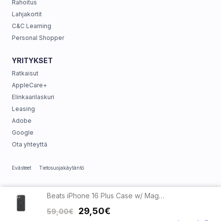
Rahoitus
Lahjakortit
C&C Learning
Personal Shopper
YRITYKSET
Ratkaisut
AppleCare+
Elinkaarilaskuri
Leasing
Adobe
Google
Ota yhteyttä
Evästeet
Tietosuojakäytäntö
Beats iPhone 16 Plus Case w/ MagSafe - Midnight Black
29,50€
59,00€