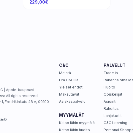
229,00€
C&C
PALVELUT
Meistä
Trade in
Ura C&C:llä
Rakenna oma M
Yleiset ehdot
Huolto
C | Apple-kauppasi
Maksutavat
Opiskelijat
All rights reserved.
dre
Asiakaspalvelu
Asiointi
1, Fredrikinkatu 48 A, 00100
Rahoitus
MYYMÄLÄT
Lahjakortit
täntö
Katso lähin myymälä
C&C Learning
Katso lähin huolto
Personal Shoppe