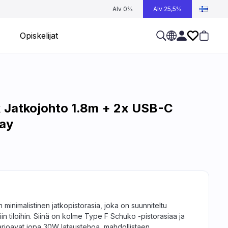
Alv 0%
Alv 25,5%
Opiskelijat
 Jatkojohto 1.8m + 2x USB-C
ay
inimalistinen jatkopistorasia, joka on suunniteltu
isiin tiloihin. Siinä on kolme Type F Schuko -pistorasiaa ja
tarjoavat jopa 30W lataustehoa, mahdollistaen