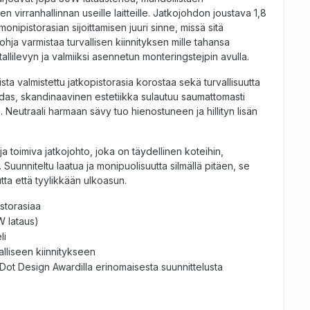
n virranhallinnan useille laitteille. Jatkojohdon joustava 1,8
onipistorasian sijoittamisen juuri sinne, missä sitä
ohja varmistaa turvallisen kiinnityksen mille tahansa
llilevyn ja valmiiksi asennetun monteringstejpin avulla.
sta valmistettu jatkopistorasia korostaa sekä turvallisuutta
hdas, skandinaavinen estetiikka sulautuu saumattomasti
. Neutraali harmaan sävy tuo hienostuneen ja hillityn lisän
a toimiva jatkojohto, joka on täydellinen koteihin,
hin. Suunniteltu laatua ja monipuolisuutta silmällä pitäen, se
ta että tyylikkään ulkoasun.
storasiaa
W lataus)
li
lliseen kiinnitykseen
 Dot Design Awardilla erinomaisesta suunnittelusta