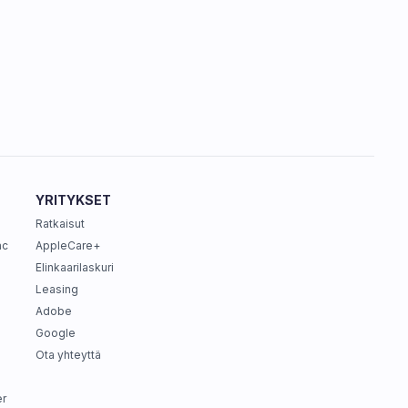
YRITYKSET
Ratkaisut
ac
AppleCare+
Elinkaarilaskuri
Leasing
Adobe
Google
Ota yhteyttä
r