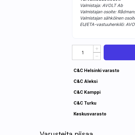
Valmistaja: AVOLT Ab
Valmistajan osoite: Rådman
Valmistajan sähköinen osoite
EU/ETA-vastuuhenkilö: AVO
C&C Helsinki varasto
C&C Aleksi
C&C Kamppi
C&C Turku
Keskusvarasto
Varusteita piisaa.