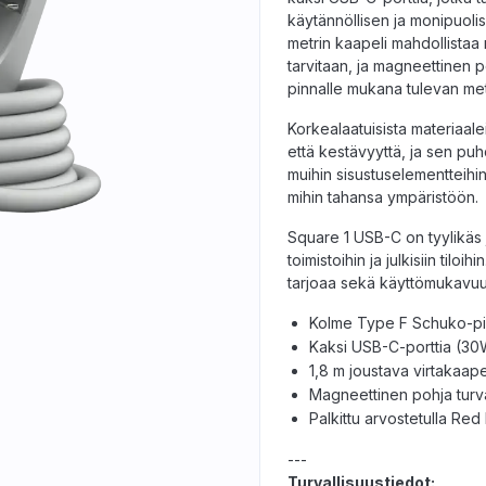
käytännöllisen ja monipuolise
metrin kaapeli mahdollistaa m
tarvitaan, ja magneettinen p
pinnalle mukana tulevan meta
Korkealaatuisista materiaalei
että kestävyyttä, ja sen pu
muihin sisustuselementteihin
mihin tahansa ympäristöön.
Square 1 USB-C on tyylikäs j
toimistoihin ja julkisiin tiloi
tarjoaa sekä käyttömukavuut
Kolme Type F Schuko-pi
Kaksi USB-C-porttia (30
1,8 m joustava virtakaape
Magneettinen pohja turva
Palkittu arvostetulla Red
---
Turvallisuustiedot: