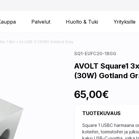
Kauppa
Palvelut
Huolto & Tuki
Yrityksille
hto 1.8m + 2x USB-C (30W) Gotland Gray
SQ1-EUFC20-18GG
AVOLT Square1 3x
(30W) Gotland Gr
65,00€
TUOTEKUVAUS
Square 1 USBC harmaana on m
koteihin, toimistoihin ja julk
kaksi USB-C-porttia, jotka 