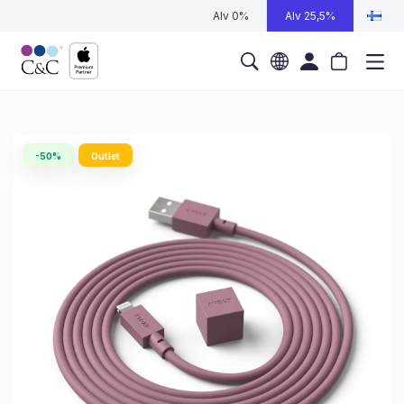
Alv 0%
Alv 25,5%
-50%
Outlet