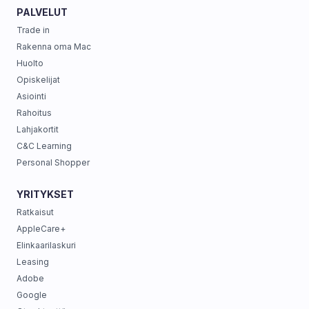
PALVELUT
Trade in
Rakenna oma Mac
Huolto
Opiskelijat
Asiointi
Rahoitus
Lahjakortit
C&C Learning
Personal Shopper
YRITYKSET
Ratkaisut
AppleCare+
Elinkaarilaskuri
Leasing
Adobe
Google