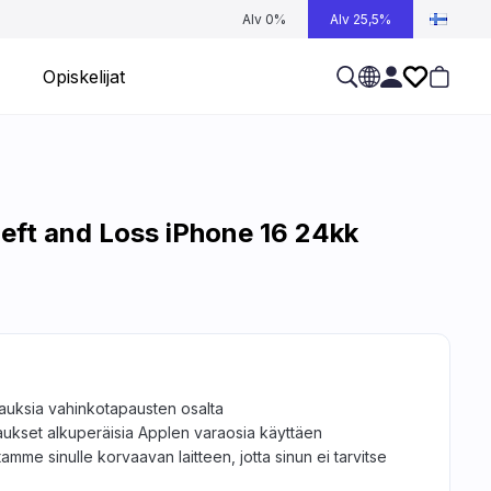
Alv 0%
Alv 25,5%
Opiskelijat
eft and Loss iPhone 16 24kk
jauksia vahinkotapausten osalta
aukset alkuperäisia Applen varaosia käyttäen
tamme sinulle korvaavan laitteen, jotta sinun ei tarvitse