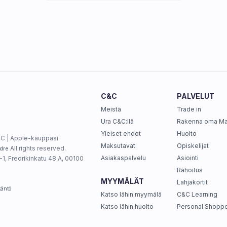
C&C
PALVELUT
Meistä
Trade in
Ura C&C:llä
Rakenna oma M
Yleiset ehdot
Huolto
C | Apple-kauppasi
Maksutavat
Opiskelijat
All rights reserved.
dre
Asiakaspalvelu
Asiointi
1, Fredrikinkatu 48 A, 00100
Rahoitus
MYYMÄLÄT
Lahjakortit
täntö
Katso lähin myymälä
C&C Learning
Katso lähin huolto
Personal Shoppe