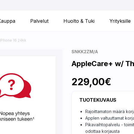
Kauppa
Palvelut
Huolto & Tuki
Yrityksille
iPhone 16 24kk
SNKK2ZM/A
AppleCare+ w/ Th
229,00€
TUOTEKUVAUS
Rajoittamaton määrä kor
Applen valtuuttamat korj
Pikavaihtopalvelu - toimi
odottaa korjausta