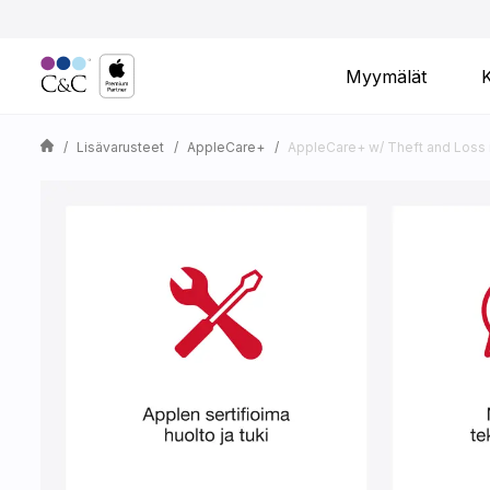
Myymälät
Lisävarusteet
AppleCare+
AppleCare+ w/ Theft and Loss 