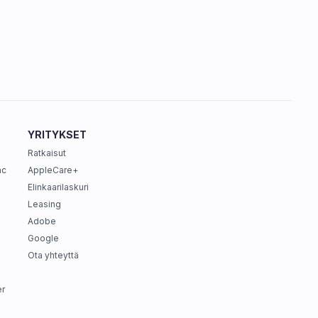
YRITYKSET
Ratkaisut
ac
AppleCare+
Elinkaarilaskuri
Leasing
Adobe
Google
Ota yhteyttä
r