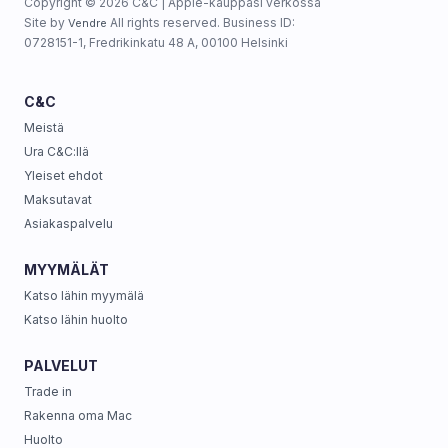
Copyright © 2026 C&C | Apple-kauppasi verkossa
Site by
All rights reserved. Business ID:
Vendre
0728151-1, Fredrikinkatu 48 A, 00100 Helsinki
C&C
Meistä
Ura C&C:llä
Yleiset ehdot
Maksutavat
Asiakaspalvelu
MYYMÄLÄT
Katso lähin myymälä
Katso lähin huolto
PALVELUT
Trade in
Rakenna oma Mac
Huolto