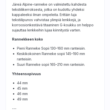
Järeä Alpine-ranneke on valmistettu kahdesta
tekstiili­kerroksesta, jotka on kudottu yhdeksi
kappaleeksi ilman ompeleita. Erittäin luja
tekstiilipunos vahvistaa ylimpiä lenkkejä, ja
korroosionkestävä titaaninen G-koukku on helppo
sujauttaa lenkkeihin lujaa kiinnitystä varten.
Rannekkeen koko
Pieni Ranneke Sopii 130–160 mm ranteisiin.
Keskikokoinen Ranneke sopii 145–190 mm
ranteisiin.
Suuri Ranneke sopii 165–210 mm ranteisiin.
Yhteensopivuus
44 mm
45 mm
46 mm
49 mm
---