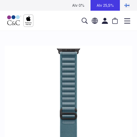
Alv 0%
Alv 25,5%