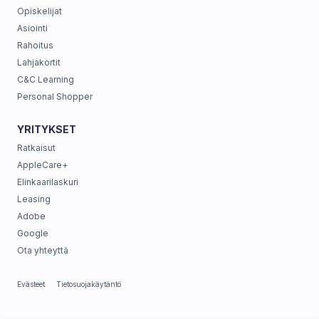
Opiskelijat
Asiointi
Rahoitus
Lahjakortit
C&C Learning
Personal Shopper
YRITYKSET
Ratkaisut
AppleCare+
Elinkaarilaskuri
Leasing
Adobe
Google
Ota yhteyttä
Evästeet
Tietosuojakäytäntö