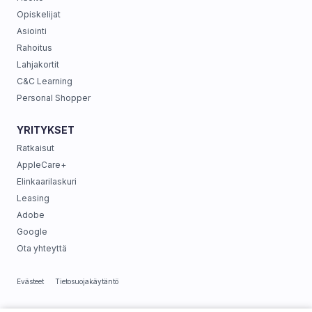
Opiskelijat
Asiointi
Rahoitus
Lahjakortit
C&C Learning
Personal Shopper
YRITYKSET
Ratkaisut
AppleCare+
Elinkaarilaskuri
Leasing
Adobe
Google
Ota yhteyttä
Evästeet
Tietosuojakäytäntö