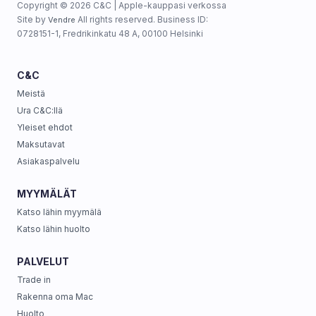
Copyright © 2026 C&C | Apple-kauppasi verkossa
Site by
All rights reserved. Business ID:
Vendre
0728151-1, Fredrikinkatu 48 A, 00100 Helsinki
C&C
Meistä
Ura C&C:llä
Yleiset ehdot
Maksutavat
Asiakaspalvelu
MYYMÄLÄT
Katso lähin myymälä
Katso lähin huolto
PALVELUT
Trade in
Rakenna oma Mac
Huolto