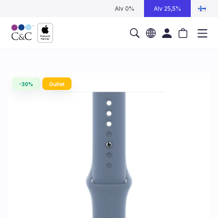
Alv 0%
Alv 25,5%
-30%
Outlet