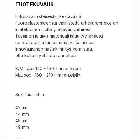
TUOTEKUVAUS
Erikoisvalmisteisesta, kestävästä
fluoroelastomeerista valmistettu urheiluranneke on
lujatekoinen mutta yllättävän pehmeä.
Tasainen ja tiivis materiaali istuu tyylikkäästi
ranteeseesi ja tuntuu mukavalta ihollasi.
Innovatiivinen nastakiinnitys varmistaa,
että kello myötäilee rannettasi.
S/M sopii 140 - 190 mm ranteisiin.
M/L sopii 160 - 210 mm ranteisiin.
Sopii malleihin:
42 mm
44 mm
45 mm
49 mm
---