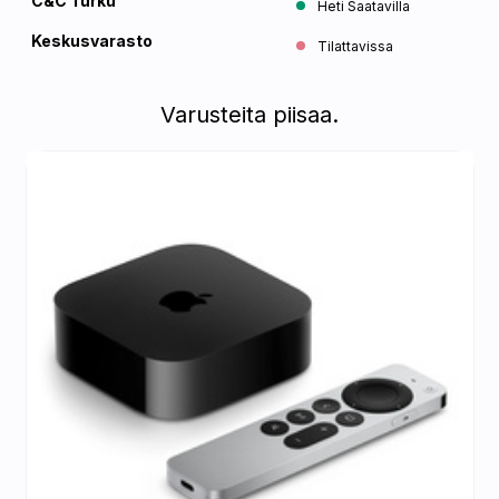
C&C Turku
Heti Saatavilla
Keskusvarasto
Tilattavissa
Varusteita piisaa.