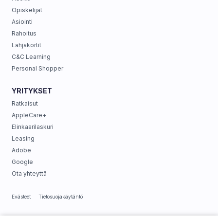
Opiskelijat
Asiointi
Rahoitus
Lahjakortit
C&C Learning
Personal Shopper
YRITYKSET
Ratkaisut
AppleCare+
Elinkaarilaskuri
Leasing
Adobe
Google
Ota yhteyttä
Evästeet
Tietosuojakäytäntö