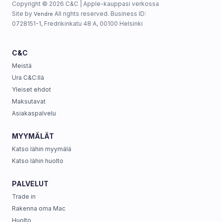
Copyright © 2026 C&C | Apple-kauppasi verkossa
Site by
All rights reserved. Business ID:
Vendre
0728151-1, Fredrikinkatu 48 A, 00100 Helsinki
C&C
Meistä
Ura C&C:llä
Yleiset ehdot
Maksutavat
Asiakaspalvelu
MYYMÄLÄT
Katso lähin myymälä
Katso lähin huolto
PALVELUT
Trade in
Rakenna oma Mac
Huolto