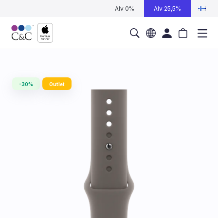
Alv 0%
Alv 25,5%
-30%
Outlet