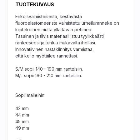
TUOTEKUVAUS
Erikoisvalmisteisesta, kestävästä
fluoroelastomeerista valmistettu urheiluranneke on
lujatekoinen mutta yllättävän pehmeä.
Tasainen ja tiivis materiaali istuu tyylikkäästi
ranteeseesi ja tuntuu mukavalta ihollasi.
Innovatiivinen nastakiinnitys varmistaa,
että kello myötäilee rannettasi.
S/M sopii 140 - 190 mm ranteisiin.
M/L sopii 160 - 210 mm ranteisiin.
Sopii malleihin:
42 mm
44 mm
45 mm
49 mm
---