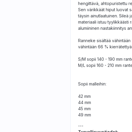
hengittävä, ahtopuristettu rei
Sen värikkäät hiput luovat 
täysin ainutlaatuinen. Sileä j
materiaali istuu tyylikkäästi
alumiininen nastakiinnitys a
Ranneke sisältää vähintään 
vähintään 66 % kierrätettyä
S/M sopii 140 - 190 mm rante
M/L sopii 160 - 210 mm rantei
Sopii malleihin:
42 mm
44 mm
45 mm
49 mm
---
Turvallisuustiedot: