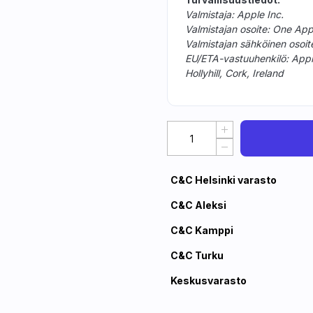
Valmistaja: Apple Inc.
Valmistajan osoite: One Ap
Valmistajan sähköinen osoi
EU/ETA-vastuuhenkilö: Apple D
Hollyhill, Cork, Ireland
C&C Helsinki varasto
C&C Aleksi
C&C Kamppi
C&C Turku
Keskusvarasto