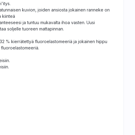
'itys.
satunnaisen kuvion, joiden ansiosta jokainen ranneke on
a kiinteä
 ranteeseesi ja tuntuu mukavalta ihoa vasten. Uusi
ntaa soljelle tuoreen mattapinnan.
32 % kierrätettyä fluoroelastomeeriä ja jokainen hippu
 fluoroelastomeeriä.
isiin.
siin.