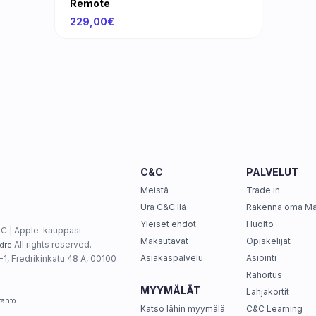
Remote
229,00€
C&C
PALVELUT
Meistä
Trade in
Ura C&C:llä
Rakenna oma M
Yleiset ehdot
Huolto
C | Apple-kauppasi
Maksutavat
Opiskelijat
All rights reserved.
dre
Asiakaspalvelu
Asiointi
1, Fredrikinkatu 48 A, 00100
Rahoitus
MYYMÄLÄT
Lahjakortit
täntö
Katso lähin myymälä
C&C Learning