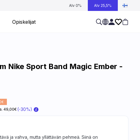
Alv 0%
Alv 25,5%
Opiskelijat
m Nike Sport Band Magic Ember -
0€
(-30%)
na. 49,00€
ävä ja vahva, mutta yllättävän pehmeä. Siinä on