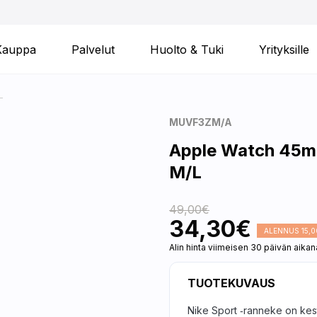
Kauppa
Palvelut
Huolto & Tuki
Yrityksille
L
MUVF3ZM/A
Apple Watch 45m
M/L
49,00€
34,30€
ALENNUS 15,0
Alin hinta viimeisen 30 päivän aika
TUOTEKUVAUS
Nike Sport ‑ranneke on kest