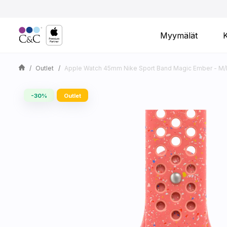
Myymälät
Outlet
Apple Watch 45mm Nike Sport Band Magic Ember - M/
-30%
Outlet