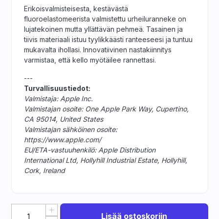
Erikoisvalmisteisesta, kestävästä
fluoroelastomeerista valmistettu urheiluranneke on
lujatekoinen mutta yllättävän pehmeä. Tasainen ja
tiivis materiaali istuu tyylikkäästi ranteeseesi ja tuntuu
mukavalta ihollasi. Innovatiivinen nastakiinnitys
varmistaa, että kello myötäilee rannettasi.
---
Turvallisuustiedot:
Valmistaja: Apple Inc.
Valmistajan osoite: One Apple Park Way, Cupertino,
CA 95014, United States
Valmistajan sähköinen osoite:
https://www.apple.com/
EU/ETA-vastuuhenkilö: Apple Distribution
International Ltd, Hollyhill Industrial Estate, Hollyhill,
Cork, Ireland
Lisää ostoskoriin