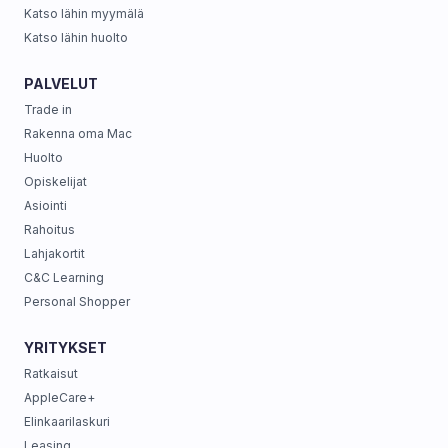
Katso lähin myymälä
Katso lähin huolto
PALVELUT
Trade in
Rakenna oma Mac
Huolto
Opiskelijat
Asiointi
Rahoitus
Lahjakortit
C&C Learning
Personal Shopper
YRITYKSET
Ratkaisut
AppleCare+
Elinkaarilaskuri
Leasing